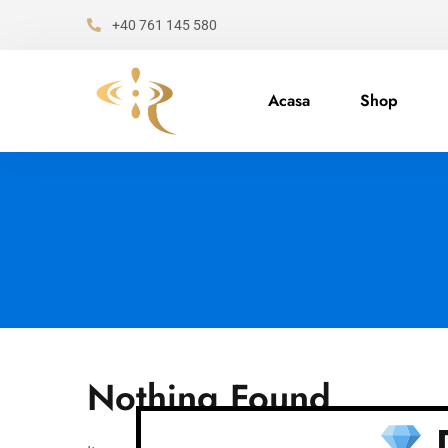
+40 761 145 580
Acasa
Shop
Nothing Found
D