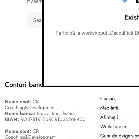
It seems we can't find what you're looking for. Per
Exis
Participă la workshopul „Decodifică Dia
Conturi bancare
Link-uri utile
Cursuri
Nume cont:
CR
Coaching&Development
Meditații
Nume banca:
Banca Transilvania
Afirmații
IBAN:
RO37BTRLEURCRT0362684001
Workshop-uri
Nume cont:
CR
Gura de oxigen pr
Coaching&Development