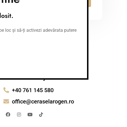
osit.
e loc și să-ți activezi adevărata putere
Ai nevoie de ajutor?
+40 761 145 580
office@ceraselarogen.ro