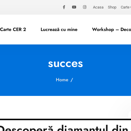
Acasa
Shop
Carte
Carte CER 2
Lucrează cu mine
Workshop – Decod
succes
Home
/
escoperă diamantul din 