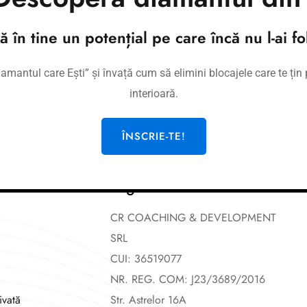
haps searching can help.
tă în tine un potențial pe care încă nu l-ai fol
mantul care Ești” și învață cum să elimini blocajele care te țin p
interioară.
ÎNSCRIE-TE!
Legal
CR COACHING & DEVELOPMENT
SRL
CUI: 36519077
NR. REG. COM: J23/3689/2016
ivată
Str. Astrelor 16A