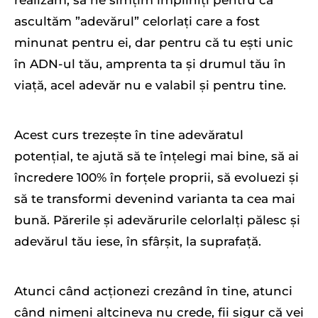
realizăm, să ne simțim împliniți pentru că
ascultăm ”adevărul” celorlați care a fost
minunat pentru ei, dar pentru că tu ești unic
în ADN-ul tău, amprenta ta și drumul tău în
viață, acel adevăr nu e valabil și pentru tine.
Acest curs trezește în tine adevăratul
potențial, te ajută să te înțelegi mai bine, să ai
încredere 100% în forțele proprii, să evoluezi și
să te transformi devenind varianta ta cea mai
bună. Părerile și adevărurile celorlalți pălesc și
adevărul tău iese, în sfârșit, la suprafață.
Atunci când acționezi crezând în tine, atunci
când nimeni altcineva nu crede, fii sigur că vei