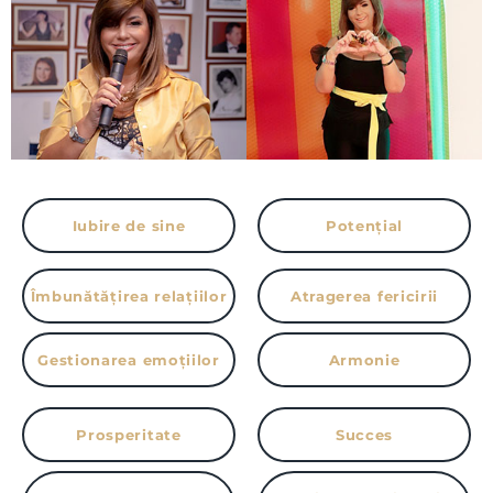
Iubire de sine
Potențial
Îmbunătățirea relațiilor
Atragerea fericirii
Gestionarea emoțiilor
Armonie
Prosperitate
Succes