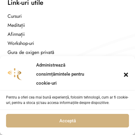
Link-uri utile
Cursuri
Meditații
Afirmații
Workshop-uri
Gura de oxigen privată
Administrează
Legal
consimțămintele pentru
CR COACHING & DEVELOPMENT SRL
cookie-uri
CUI: 36519077
Pentru a oferi cea mai bună experiență, folosim tehnologii, cum ar fi cookie-
NR. REG. COM: J23/3689/2016
uri, pentru a stoca și/sau accesa informațiile despre dispozitive.
Str. Astrelor 16A
Acceptă
Ai nevoie de ajutor?