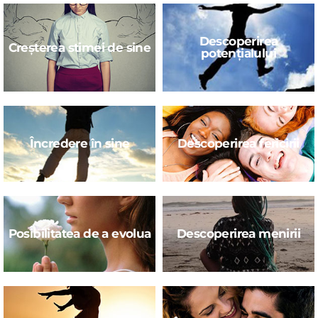
Descoperirea
Creșterea stimei de sine
potențialului
Încredere în sine
Descoperirea fericirii
Posibilitatea de a evolua
Descoperirea menirii