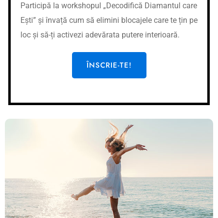
Participă la workshopul „Decodifică Diamantul care
Pasul 4: Pune în practică
Ești” și învață cum să elimini blocajele care te țin pe
Atât pe durata cursului, cât și după, ori de
loc și să-ți activezi adevărata putere interioară.
câte ori simți că nu ai încredere în tine sau că
pui ceea ce cred ceilalți despre tine pe primul
ÎNSCRIE-TE!
loc, adu-ți aminte tot ceea ce ai învățat din
aceste videouri, pentru a fi cu adevărat fericit!