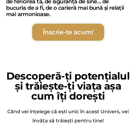
de fericirea ta, de siguranța de sine… de
bucuria de a fi, de o carieră mai bună și relații
mai armonioase.
Înscrie-te acum!
Descoperă-ți potențialul
și trăiește-ți viața așa
cum îți dorești
Când vei înțelege că ești unic în acest Univers, vei
învăța să trăiești pentru tine!