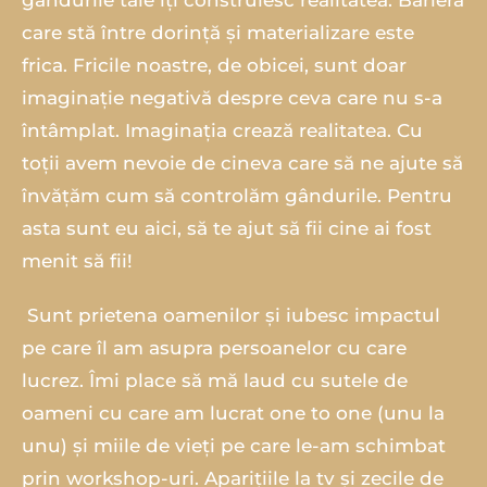
gândurile tale îți construiesc realitatea. Bariera
care stă între dorință și materializare este
frica. Fricile noastre, de obicei, sunt doar
imaginație negativă despre ceva care nu s-a
întâmplat. Imaginația crează realitatea. Cu
toții avem nevoie de cineva care să ne ajute să
învățăm cum să controlăm gândurile. Pentru
asta sunt eu aici, să te ajut să fii cine ai fost
menit să fii!
‍ Sunt prietena oamenilor și iubesc impactul
pe care îl am asupra persoanelor cu care
lucrez. Îmi place să mă laud cu sutele de
oameni cu care am lucrat one to one (unu la
unu) și miile de vieți pe care le-am schimbat
prin workshop-uri. Aparițiile la tv și zecile de