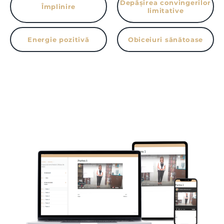
Depășirea convingerilor
Împlinire
limitative
Energie pozitivă
Obiceiuri sănătoase