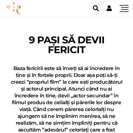
9 PAȘI SĂ DEVII
FERICIT
Baza fericirii este să înveți să ai încredere în
tine și în forțele proprii. Doar așa poți să-ți
creezi ”propriul film” la care ești producătorul
și actorul principal. Atunci când nu ai
încredere în tine, devii „actor secundar” în
filmul produs de ceilalți și părerile lor despre
viață. Când cerem părerea celorlalți nu
ajungem să ne împlinim menirea, să ne
realizăm, să ne simțim împliniți pentru că
ascultăm ”adevărul” celorlați care a fost