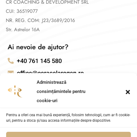
CR COACHING & DEVELOPMENT SRL
CUI: 36519077
El futuro de las apuestas sin documentación parece orientarse
NR. REG. COM: J23/3689/2016
hacia una adopción más amplia a medida que más
Str. Astrelor 16A
jurisdicciones reconocen la validez de los sistemas de
identificación electrónica bancaria. La evolución tecnológica
Ai nevoie de ajutor?
continua, incluyendo la integración de blockchain y soluciones
+40 761 145 580
de identidad descentralizada, promete refinar aún más este
modelo. Para los usuarios, comprender estos principios
office@ceraselarogen.ro
fundamentales resulta esencial para tomar decisiones
Administrează
informadas sobre dónde y cómo participar en actividades de
consimțămintele pentru
apuestas en línea, siempre priorizando la seguridad, la
cookie-uri
legalidad y el juego responsable como pilares irrenunciables de
Pentru a oferi cea mai bună experiență, folosim tehnologii, cum ar fi cookie-
cualquier experiencia de entretenimiento digital.
uri, pentru a stoca și/sau accesa informațiile despre dispozitive.