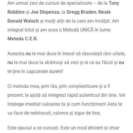
Am urmat zeci de cursuri de specializare – de la
Tony
Robbins
și
Joe Dispenza
, la
Gregg Braden
,
Neale
Donald Walsch
și mulți alții de la care am învățat. Am
integrat totul și am scos o Metodă UNICĂ în lume:
Metoda C.E.R.
Aceasta
nu
te mai duce în trecut să răscolești răni uitate,
nu
te mai duce la strămoși să vezi și ei ce au făcut și
nu
te ține în capcanele durerii!
Ci metoda mea, prin râs, prin conștientizare și a fi
prezent, te ajută să integrezi rapid autenticul din tine. Vei
înțelege imediat valoarea ta și cum funcționezi! Asta te
va face de neînlocuit, valoros și sigur de tine.
Este opusul a ce cunoști. Este un mod eficient și chiar