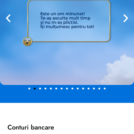
Consideraciones de
privacidad y protección de
datos
Un aspecto frecuentemente debatido del modelo sin
documentación es su impacto en la privacidad del usuario.
Paradójicamente, este sistema puede ofrecer mayor protección
de datos personales que los métodos tradicionales. En lugar de
almacenar copias digitales de documentos de identidad,
fotografías y comprobantes de domicilio en los servidores del
operador de apuestas (que podrían ser vulnerables a brechas
de seguridad), el modelo sin documentación mantiene estos
Conturi bancare
datos sensibles exclusivamente dentro del ecosistema