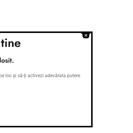
tine
osit.
e loc și să-ți activezi adevărata putere