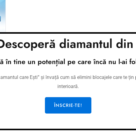
escoperă diamantul din 
tă în tine un potențial pe care încă nu l-ai fol
mantul care Ești” și învață cum să elimini blocajele care te țin p
interioară.
i
ÎNSCRIE-TE!