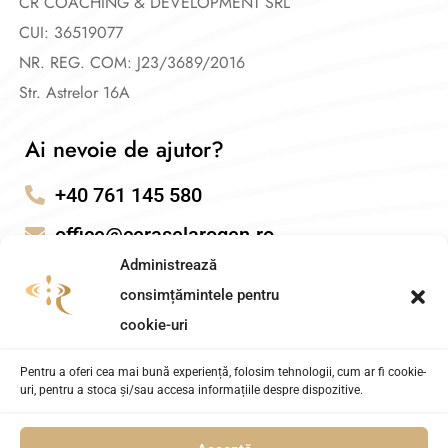
CR COACHING & DEVELOPMENT SRL
CUI: 36519077
NR. REG. COM: J23/3689/2016
Str. Astrelor 16A
Ai nevoie de ajutor?
+40 761 145 580
office@ceraselarogen.ro
Administrează
consimțămintele pentru
cookie-uri
Pentru a oferi cea mai bună experiență, folosim tehnologii, cum ar fi cookie-
uri, pentru a stoca și/sau accesa informațiile despre dispozitive.