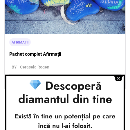
AFIRMAȚII
Pachet complet Afirmații
BY - Cerasela Rogen
Descoperă
5.0
(1)
150.00
lei
diamantul din tine
Există în tine un potențial pe care
Conturi bancare
încă nu l-ai folosit.