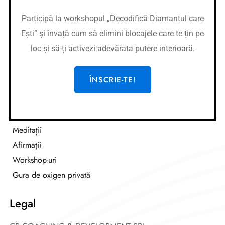
Nume cont:
CR Coaching&Development
Nume banca:
Banca Transilvania
Participă la workshopul „Decodifică Diamantul care
IBAN:
RO37BTRLEURCRT0362684001
Ești” și învață cum să elimini blocajele care te țin pe
Nume cont:
CR Coaching&Development
loc și să-ți activezi adevărata putere interioară.
Nume banca:
Banca Transilvania
IBAN:
RO87BTRLRONCRT0362684001
ÎNSCRIE-TE!
Link-uri utile
Cursuri
Meditații
Afirmații
Workshop-uri
Gura de oxigen privată
Legal