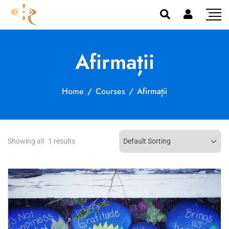
Afirmații
Home
/
Courses
/
Afirmații
Showing all
1
results