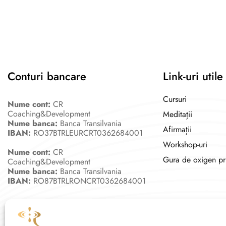
Conturi bancare
Link-uri utile
Cursuri
Nume cont:
CR
Coaching&Development
Meditații
Nume banca:
Banca Transilvania
Afirmații
IBAN:
RO37BTRLEURCRT0362684001
Workshop-uri
Nume cont:
CR
Gura de oxigen pr
Coaching&Development
Nume banca:
Banca Transilvania
IBAN:
RO87BTRLRONCRT0362684001