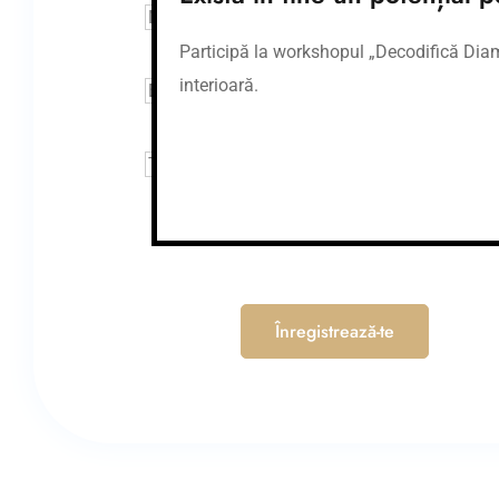
Participă la workshopul „Decodifică Diaman
interioară.
Sunt de acord cu Termenii si conditiile.