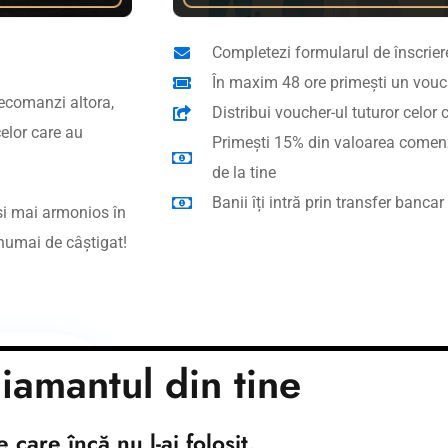
Completezi formularul de înscrier
În maxim 48 ore primești un vouche
 recomanzi altora,
Distribui voucher-ul tuturor celor
elor care au
Primești 15% din valoarea comenzi
de la tine
Banii îți intră prin transfer banca
și mai armonios în
 numai de câștigat!
amantul din tine
 care încă nu l-ai folosit.