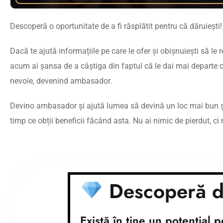
Descoperă o oportunitate de a fi răsplătit pentru că dăruiești!
Dacă te ajută informațiile pe care le ofer și obișnuiești să le
acum ai șansa de a câștiga din faptul că le dai mai departe c
nevoie, devenind ambasador.
Devino ambasador și ajută lumea să devină un loc mai bun 
timp ce obții beneficii făcând asta. Nu ai nimic de pierdut, ci
Descoperă di
Completează
formularul de mai jos
Există în tine un potențial pe