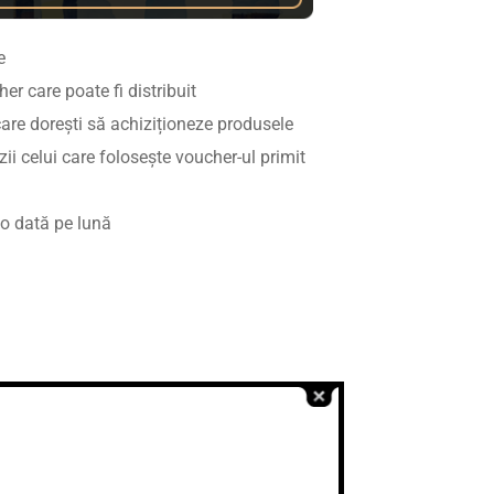
e
r care poate fi distribuit
 care dorești să achiziționeze produsele
i celui care folosește voucher-ul primit
r o dată pe lună