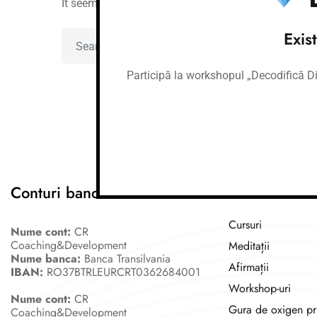
It seems we can't find what you're looking for. Per
Exis
Participă la workshopul „Decodifică Dia
Conturi bancare
Link-uri utile
Cursuri
Nume cont:
CR
Coaching&Development
Meditații
Nume banca:
Banca Transilvania
Afirmații
IBAN:
RO37BTRLEURCRT0362684001
Workshop-uri
Nume cont:
CR
Gura de oxigen pr
Coaching&Development