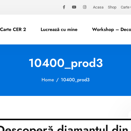
Acasa
Shop
Carte
Carte CER 2
Lucrează cu mine
Workshop – Decod
10400_prod3
Home
/
10400_prod3
escoperă diamantul din 