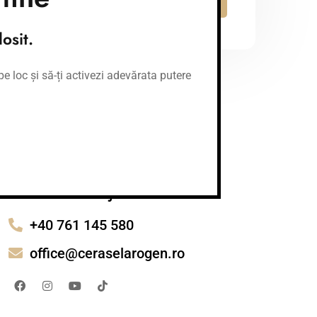
osit.
e loc și să-ți activezi adevărata putere
Ai nevoie de ajutor?
+40 761 145 580
office@ceraselarogen.ro