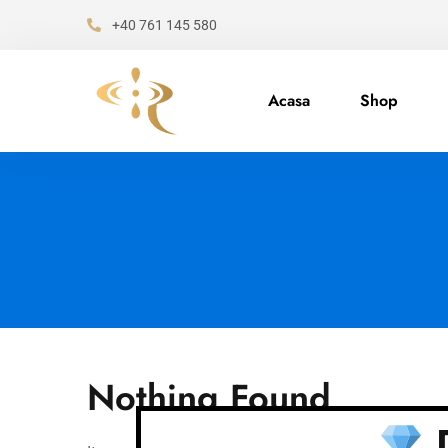
+40 761 145 580
Acasa
Shop
Nothing Found
D