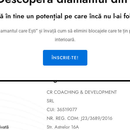
haps searching can help.
tă în tine un potențial pe care încă nu l-ai fol
mantul care Ești” și învață cum să elimini blocajele care te țin p
interioară.
ÎNSCRIE-TE!
Legal
CR COACHING & DEVELOPMENT
SRL
CUI: 36519077
NR. REG. COM: J23/3689/2016
ivată
Str. Astrelor 16A