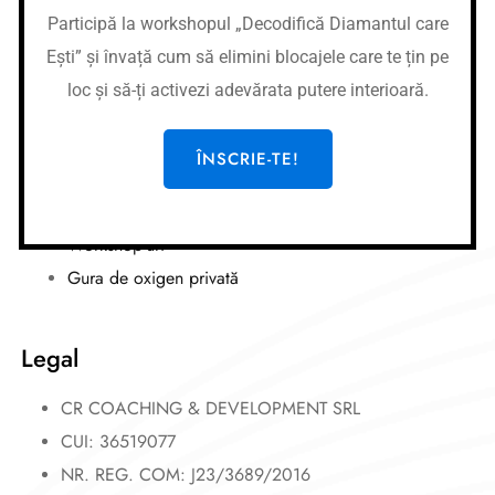
Nume banca:
Banca Transilvania
Participă la workshopul „Decodifică Diamantul care
IBAN:
RO87BTRLRONCRT0362684001
Ești” și învață cum să elimini blocajele care te țin pe
Link-uri utile
loc și să-ți activezi adevărata putere interioară.
Cursuri
ÎNSCRIE-TE!
Meditații
Afirmații
Workshop-uri
Gura de oxigen privată
Legal
CR COACHING & DEVELOPMENT SRL
CUI: 36519077
NR. REG. COM: J23/3689/2016