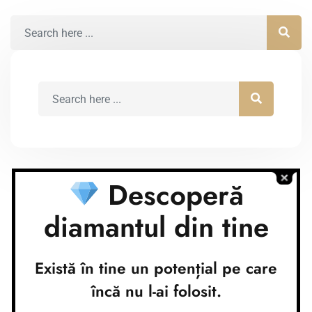
Descoperă
diamantul din tine
Conturi bancare
Nume cont:
CR Coaching&Development
Există în tine un potențial pe care
Nume banca:
Banca Transilvania
IBAN:
RO37BTRLEURCRT0362684001
încă nu l-ai folosit.
Nume cont:
CR Coaching&Development