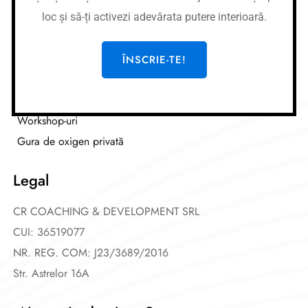
loc și să-ți activezi adevărata putere interioară.
Link-uri utile
Cursuri
ÎNSCRIE-TE!
Meditații
Afirmații
Workshop-uri
Gura de oxigen privată
Legal
CR COACHING & DEVELOPMENT SRL
CUI: 36519077
NR. REG. COM: J23/3689/2016
Str. Astrelor 16A