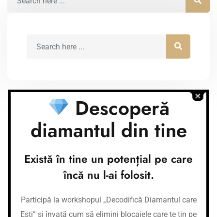
Descoperă
diamantul din tine
Conturi bancare
Nume cont:
Există în tine un potențial pe care
CR Coaching&Development
Nume banca:
Banca Transilvania
încă nu l-ai folosit.
IBAN:
RO37BTRLEURCRT0362684001
Nume cont:
CR Coaching&Development
Participă la workshopul „Decodifică Diamantul care
Nume banca:
Banca Transilvania
IBAN:
RO87BTRLRONCRT0362684001
Ești” și învață cum să elimini blocajele care te țin pe