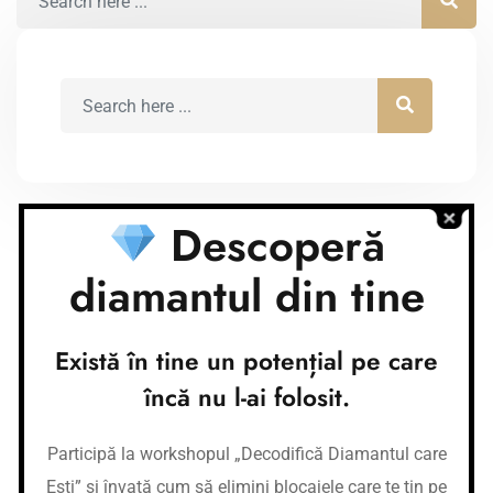
Descoperă
diamantul din tine
Conturi bancare
Nume cont:
Există în tine un potențial pe care
CR Coaching&Development
Nume banca:
Banca Transilvania
încă nu l-ai folosit.
IBAN:
RO37BTRLEURCRT0362684001
Nume cont:
CR Coaching&Development
Participă la workshopul „Decodifică Diamantul care
Nume banca:
Banca Transilvania
IBAN:
RO87BTRLRONCRT0362684001
Ești” și învață cum să elimini blocajele care te țin pe