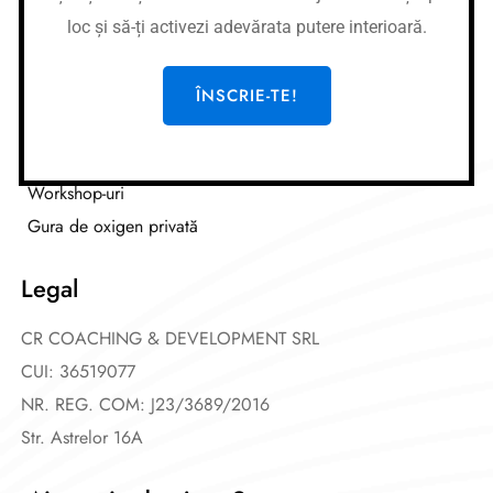
loc și să-ți activezi adevărata putere interioară.
Link-uri utile
Cursuri
ÎNSCRIE-TE!
Meditații
Afirmații
Workshop-uri
Gura de oxigen privată
Legal
CR COACHING & DEVELOPMENT SRL
CUI: 36519077
NR. REG. COM: J23/3689/2016
Str. Astrelor 16A