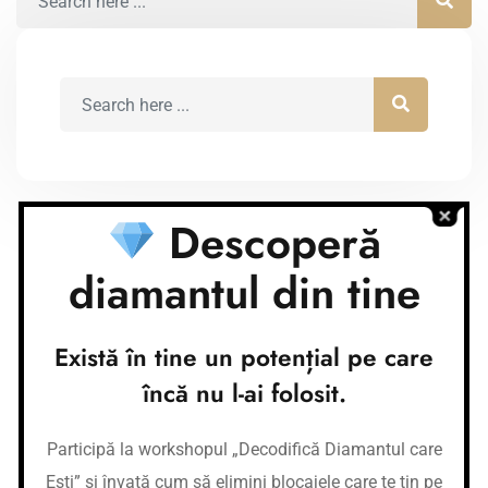
Descoperă
diamantul din tine
Conturi bancare
Nume cont:
Există în tine un potențial pe care
CR Coaching&Development
Nume banca:
Banca Transilvania
încă nu l-ai folosit.
IBAN:
RO37BTRLEURCRT0362684001
Nume cont:
CR Coaching&Development
Participă la workshopul „Decodifică Diamantul care
Nume banca:
Banca Transilvania
IBAN:
RO87BTRLRONCRT0362684001
Ești” și învață cum să elimini blocajele care te țin pe