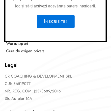
loc și să-ți activezi adevărata putere interioară.
Link-uri utile
Cursuri
ÎNSCRIE-TE!
Meditații
Afirmații
Workshop-uri
Gura de oxigen privată
Legal
CR COACHING & DEVELOPMENT SRL
CUI: 36519077
NR. REG. COM: J23/3689/2016
Str. Astrelor 16A