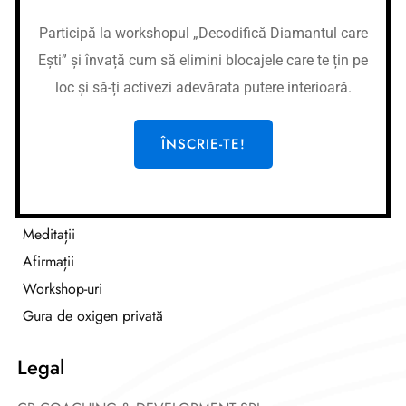
Nume cont:
CR Coaching&Development
Nume banca:
Banca Transilvania
Participă la workshopul „Decodifică Diamantul care
IBAN:
RO37BTRLEURCRT0362684001
Ești” și învață cum să elimini blocajele care te țin pe
Nume cont:
CR Coaching&Development
loc și să-ți activezi adevărata putere interioară.
Nume banca:
Banca Transilvania
IBAN:
RO87BTRLRONCRT0362684001
ÎNSCRIE-TE!
Link-uri utile
Cursuri
Meditații
Afirmații
Workshop-uri
Gura de oxigen privată
Legal