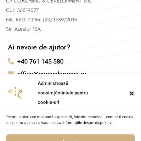
CR COACHING & DEVELOPMENT SRL
CUI: 36519077
NR. REG. COM: J23/3689/2016
Str. Astrelor 16A
Ai nevoie de ajutor?
+40 761 145 580
office@ceraselarogen.ro
Administrează
consimțămintele pentru
cookie-uri
Pentru a oferi cea mai bună experiență, folosim tehnologii, cum ar fi cookie-
uri, pentru a stoca și/sau accesa informațiile despre dispozitive.