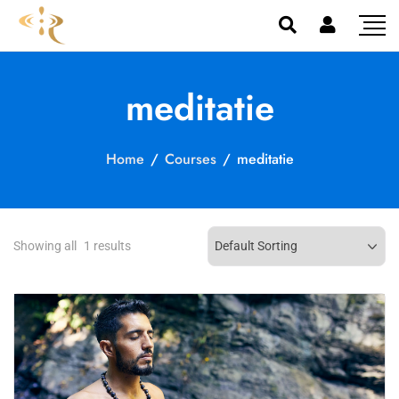
meditatie
Home
/
Courses
/
meditatie
Showing all
1
results