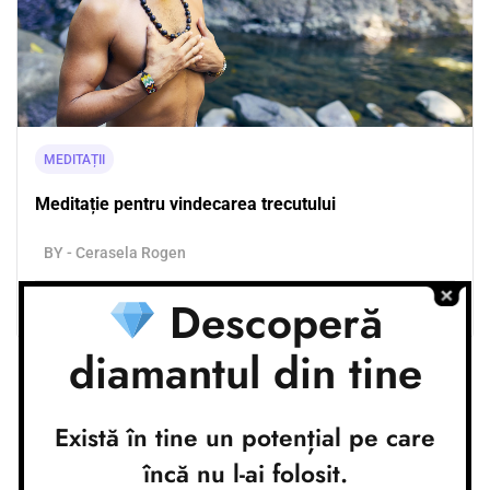
MEDITAȚII
Meditație pentru vindecarea trecutului
BY - Cerasela Rogen
Descoperă
0.0
(0)
45.00
lei
diamantul din tine
Există în tine un potențial pe care
Conturi bancare
încă nu l-ai folosit.