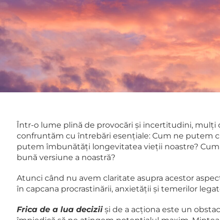
Într-o lume plină de provocări și incertitudini, mulți
confruntăm cu întrebări esențiale: Cum ne putem c
putem îmbunătăți longevitatea vieții noastre? Cu
bună versiune a noastră?
Atunci când nu avem claritate asupra acestor aspec
în capcana procrastinării, anxietății și temerilor legat
Frica de a lua decizii
și de a acționa este un obstac