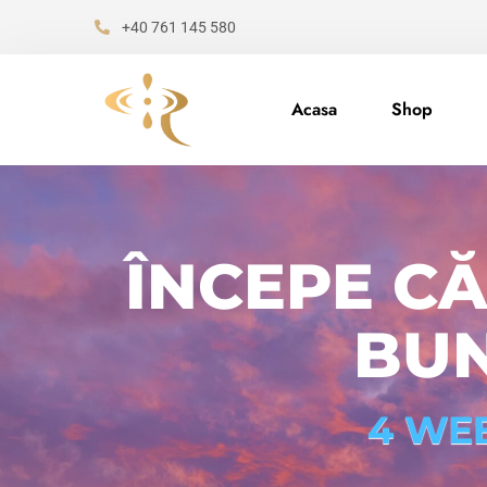
+40 761 145 580
Acasa
Shop
ÎNCEPE C
BUN
4 WEB