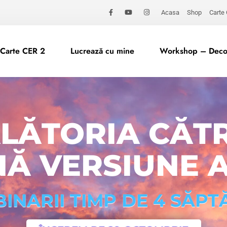
Acasa
Shop
Carte
Carte CER 2
Lucrează cu mine
Workshop – Decod
ĂLĂTORIA CĂTR
Ă VERSIUNE A
INARII TIMP DE 4 SĂP