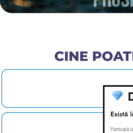
CINE POAT
Persoane care doresc să devină 100% cine sunt
D
adevărat
Există 
Cei care caută să dezvolte relații mai armonioas
Participă 