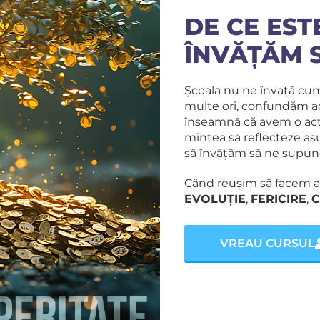
DE CE EST
ÎNVĂȚĂM 
Școala nu ne învață cum
multe ori, confundăm ac
înseamnă că avem o act
mintea să reflecteze asupr
să învățăm să ne supune
Când reușim să facem a
EVOLUȚIE
,
FERICIRE
,
C
VREAU CURSUL