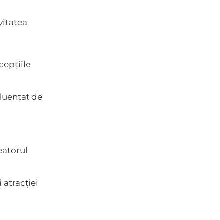
vitatea.
cepțiile
nfluențat de
reatorul
 atracției