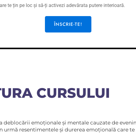
dezvoltării personale
are te țin pe loc și să-ți activezi adevărata putere interioară.
ÎNSCRIE-TE!
ÎNSCRIE-TE ACUM LA CURS!
URA CURSULUI
ra deblocării emoționale și mentale cauzate de even
a în urmă resentimentele și durerea emoțională care t