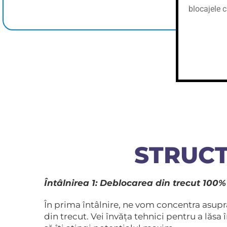
cei din jur
blocajele c
STRUCT
Întâlnirea 1: Deblocarea din trecut 100%
În prima întâlnire, ne vom concentra asup
din trecut. Vei învăța tehnici pentru a lăs