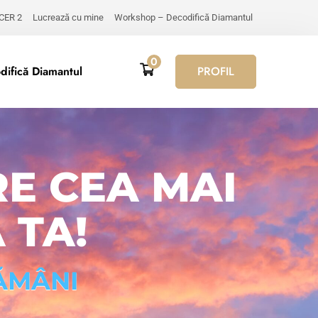
 CER 2
Lucrează cu mine
Workshop – Decodifică Diamantul
0
ifică Diamantul
PROFIL
E CEA MAI
 TA!
TĂMÂNI