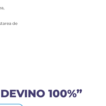
ea,
starea de
 DEVINO 100%”