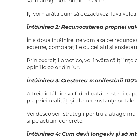
să îți atingi potențialul maxim.
Îți vom arăta cum să dezactivezi lava vulcanu
Întâlnirea 2: Recunoașterea propriei val
În a doua întâlnire, ne vom axa pe recunoa
externe, comparațiile cu ceilalți și anxiet
Prin exerciții practice, vei învăța să îți înțe
opiniile celor din jur.
Întâlnirea 3: Creșterea manifestării 100
A treia întâlnire va fi dedicată creșterii ca
propriei realități și al circumstanțelor tale.
Vei descoperi strategii pentru a atrage mai 
și pe acțiuni concrete.
Întâlnirea 4: Cum devii longeviv și să înt