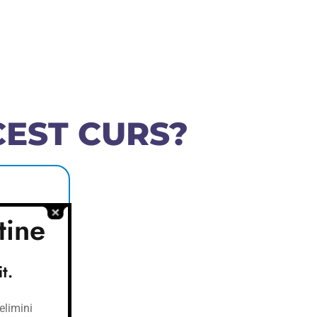
CEST CURS?
ă aibă o
tine
t.
 în calea
elimini