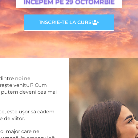
ÎNCEPEM PE 29 OCTOMRBIE
ÎNSCRIE-TE LA CURS!
 dintre noi ne
rește venitul? Cum
m putem deveni cea mai
te, este ușor să cădem
e de viitor.
ol major care ne