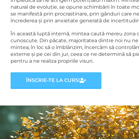
împiedică să ne atingem potențialul maxim. Mintea
natural de evoluție, se opune schimbării în toate mo
se manifestă prin procrastinare, prin gânduri care 
încrederea și prin anxietate generată de incertitudi
În această luptă internă, mintea caută mereu zona de
cunoscute. Din păcate, majoritatea dintre noi nu n
mintea; în loc să o îmblânzim, încercăm să control
externe și pe cei din jur, ceea ce ne determină să 
pentru a ne realiza propriile visuri.
ÎNSCRIE-TE LA CURS!