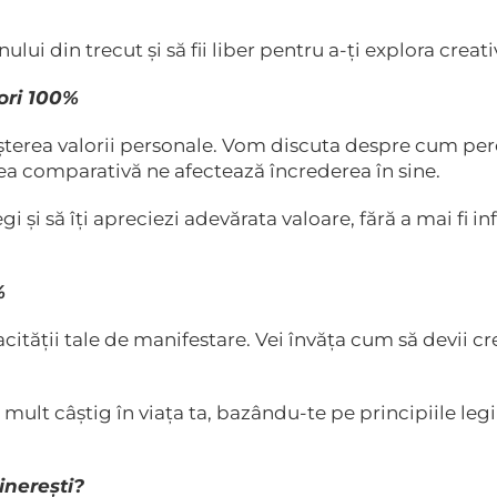
lui din trecut și să fii liber pentru a-ți explora creati
ori 100%
șterea valorii personale. Vom discuta despre cum per
atea comparativă ne afectează încrederea în sine.
legi și să îți apreciezi adevărata valoare, fără a mai fi i
%
pacității tale de manifestare. Vei învăța cum să devii c
mult câștig în viața ta, bazându-te pe principiile legii
inerești?