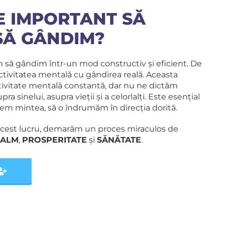
E IMPORTANT SĂ
SĂ GÂNDIM?
 să gândim într-un mod constructiv și eficient. De
tivitatea mentală cu gândirea reală. Aceasta
ivitate mentală constantă, dar nu ne dictăm
a sinelui, asupra vieții și a celorlalți. Este esențial
m mintea, să o îndrumăm în direcția dorită.
cest lucru, demarăm un proces miraculos de
ALM
,
PROSPERITATE
și
SĂNĂTATE
.