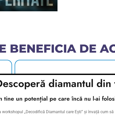
E BENEFICIA DE A
 cu
Cei care doresc să își crească venitul și s
escoperă diamantul din 
sănătate mai bună
în tine un potențial pe care încă nu l-ai folosi
e cu
Oricine simte că se confruntă cu obstacole
la workshopul „Decodifică Diamantul care Ești” și învață cum să 