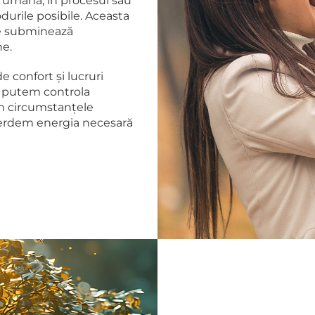
 umană, în procesul său
durile posibile. Aceasta
ne subminează
ne.
 confort și lucruri
e putem controla
ăm circumstanțele
pierdem energia necesară