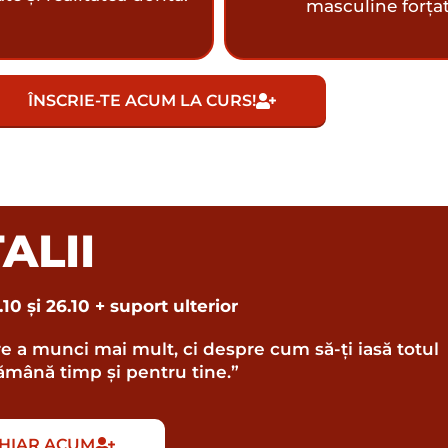
masculine forțat
ÎNSCRIE-TE ACUM LA CURS!
ALII
0 și 26.10 + suport ulterior
 a munci mai mult, ci despre cum să-ți iasă totul
 rămână timp și pentru tine.”
CHIAR ACUM