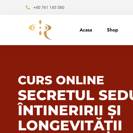
+40 761 145 580
Acasa
Shop
CURS ONLINE
SECRETUL SED
ÎNTINERIRII ȘI
LONGEVITĂȚII