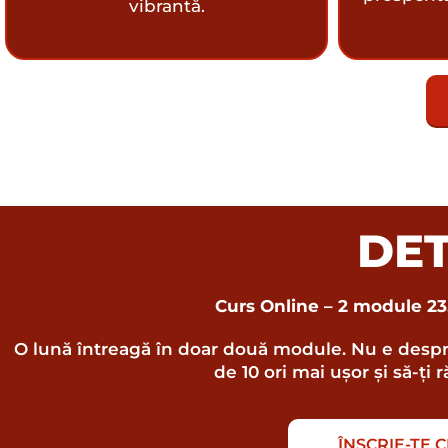
vibrantă.
DET
Curs Online – 2 module 23.1
O lună întreagă în doar două module. Nu e despre
de 10 ori mai ușor și să-ți
ÎNSCRIE-TE 