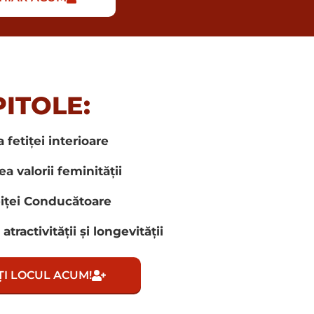
ITOLE:
fetiței interioare
 valorii feminității
eiței Conducătoare
 atractivității și longevității
I LOCUL ACUM!