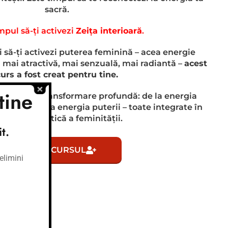
sacră.
mpul să-ți activezi
Zeița interioară
.
ti să-ți activezi puterea feminină – acea energie
 mai atractivă, mai senzuală, mai radiantă –
acest
urs a fost creat pentru tine.
tine
 printr-o transformare profundă: de la energia
ractivității, la energia puterii – toate integrate în
ergia autentică a feminității.
t.
VREAU CURSUL
elimini