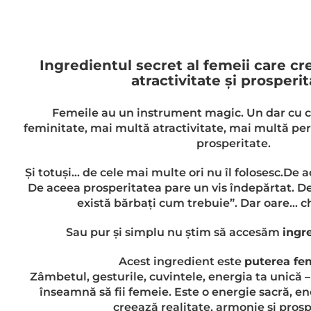
Ingredientul secret al femeii care cr
atractivitate și prosperit
Femeile au un instrument magic. Un dar cu ca
feminitate, mai multă atractivitate, mai multă per
prosperitate.
Și totuși… de cele mai multe ori nu îl folosesc.De a
De aceea prosperitatea pare un vis îndepărtat. 
există bărbați cum trebuie”. Dar oare… ch
Sau pur și simplu nu știm să accesăm
ingr
Acest ingredient este
puterea fe
Zâmbetul, gesturile, cuvintele, energia ta unică 
înseamnă să fii femeie. Este o energie sacră, en
creează realitate, armonie și prosp