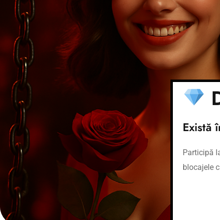
D
Există 
Participă 
blocajele c