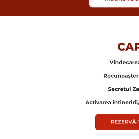
CAP
Vindecarea 
Recunoașterea
Secretul Z
Activarea întineririi,
REZERVĂ-Ț