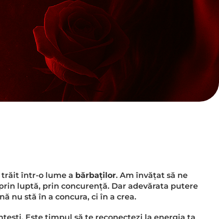
trăit într-o lume a
bărbaților
. Am învățat să ne
prin luptă, prin concurență. Dar adevărata putere
ă nu stă în a concura, ci în a crea.
tești. Este timpul să te reconectezi la energia ta