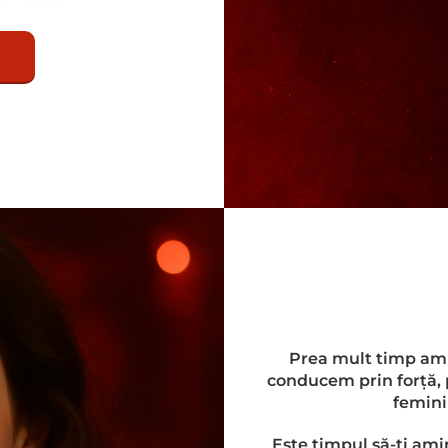
Prea mult timp am 
conducem prin forță, 
feminin
Este timpul să-ți amin