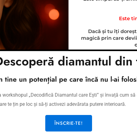
Este ti
Dacă și tu îți doreș
magică prin care devii
c
escoperă diamantul din 
Vom trece împreună
sexuală, la energia at
en
în tine un potențial pe care încă nu l-ai folosi
la workshopul „Decodifică Diamantul care Ești” și învață cum să 
are te țin pe loc și să-ți activezi adevărata putere interioară.
ÎNSCRIE-TE!