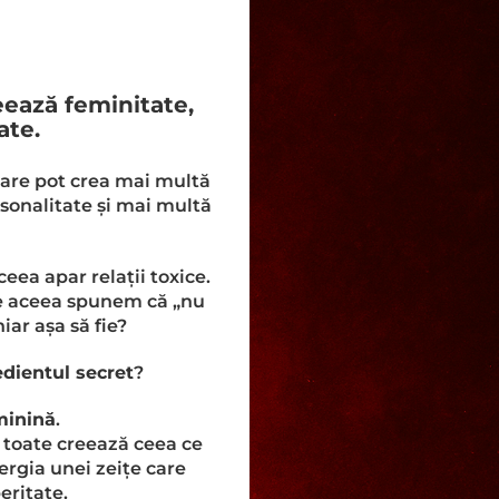
eează feminitate,
ate.
re pot crea mai multă
sonalitate și mai multă
ceea apar relații toxice.
De aceea spunem că „nu
iar așa să fie?
edientul secret
?
minină
.
– toate creează ceea ce
ergia unei zeițe care
eritate.