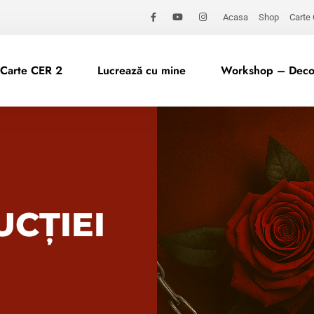
Acasa
Shop
Carte
Carte CER 2
Lucrează cu mine
Workshop – Decod
UCȚIEI