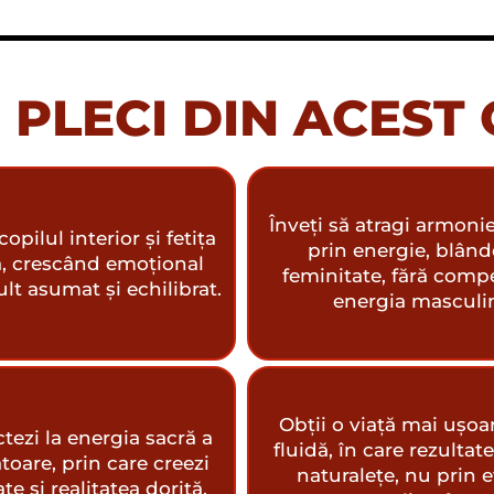
 PLECI DIN ACEST
Înveți să atragi armonie 
copilul interior și fetița
prin energie, blând
ă, crescând emoțional
feminitate, fără compe
lt asumat și echilibrat.
energia masculi
Obții o viață mai ușoa
tezi la energia sacră a
fluidă, în care rezultat
atoare, prin care creezi
naturalețe, nu prin e
te și realitatea dorită.