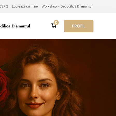
 CER 2
Lucrează cu mine
Workshop – Decodifică Diamantul
0
ifică Diamantul
PROFIL