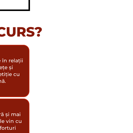
 CURS?
în relații
ețe și
tiție cu
nă.
ră și mai
ele vin cu
forturi