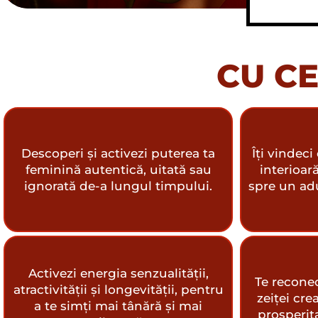
CU CE
Descoperi și activezi puterea ta
Îți vindeci 
feminină autentică, uitată sau
interioar
ignorată de-a lungul timpului.
spre un adu
Activezi energia senzualității,
Te reconec
atractivității și longevității, pentru
zeiței cre
a te simți mai tânără și mai
prosperita