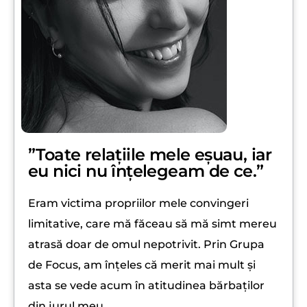
”Toate relațiile mele eșuau, iar
eu nici nu înțelegeam de ce.”
Eram victima propriilor mele convingeri
limitative, care mă făceau să mă simt mereu
atrasă doar de omul nepotrivit. Prin Grupa
de Focus, am înțeles că merit mai mult și
asta se vede acum în atitudinea bărbaților
din jurul meu.