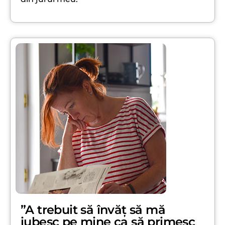
”A trebuit să învăț să mă
iubesc pe mine ca să primesc