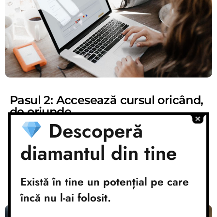
Pasul 2: Accesează cursul oricând,
de oriunde
Descoperă
După ce ai făcut plata, poți accesa din contul
diamantul din tine
tău cursul indiferent unde te afli, ori de câte
ori simți că vei cădea pradă stresului din viața
ta.
Există în tine un potențial pe care
încă nu l-ai folosit.