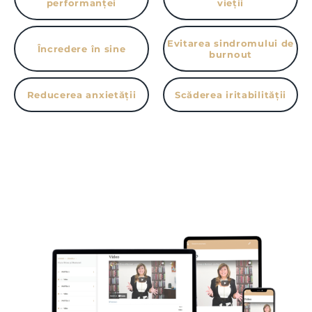
performanței
vieții
Evitarea sindromului de
Încredere în sine
burnout
Reducerea anxietății
Scăderea iritabilității