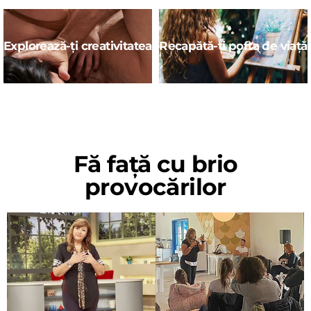
Explorează-ți creativitatea
Recapătă-ți pofta de viață
Fă față cu brio
provocărilor