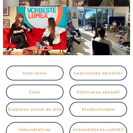
Destresare
Gestionarea emoțiilor
Calm
Eliminarea oboselii
Creșterea stimei de sine
Productivitate
Îmbunătățirea
Îmbunătățirea calității