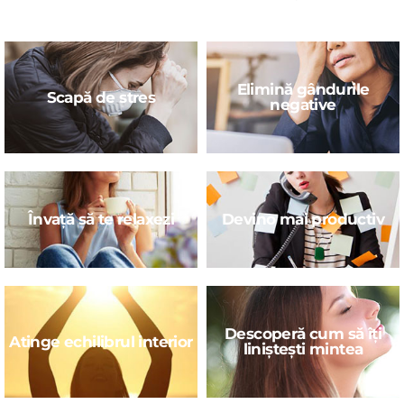
Elimină gândurile
Scapă de stres
negative
Învață să te relaxezi
Devino mai productiv
Descoperă cum să îți
Atinge echilibrul interior
liniștești mintea