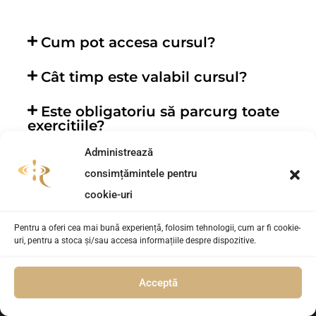
Cum pot accesa cursul?
Cât timp este valabil cursul?
Este obligatoriu să parcurg toate
exercițiile?
Administrează
consimțămintele pentru
cookie-uri
Pentru a oferi cea mai bună experiență, folosim tehnologii, cum ar fi cookie-
uri, pentru a stoca și/sau accesa informațiile despre dispozitive.
Înscrie-te Acum!
Acceptă
Înscrie-te acum!