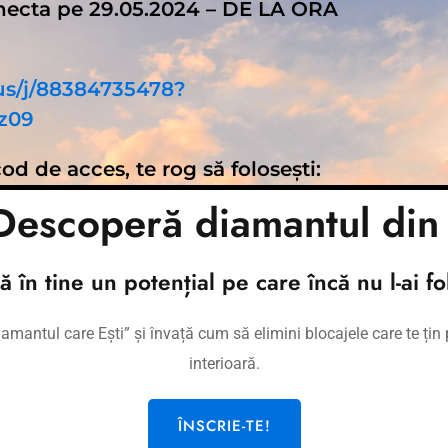
onecta pe 29.05.2024 – DE LA ORA
us/j/88384735478?
z09
cod de acces, te rog să folosești:
escoperă diamantul din 
tă în tine un potențial pe care încă nu l-ai fol
mantul care Ești” și învață cum să elimini blocajele care te țin p
interioară.
te
ÎNSCRIE-TE!