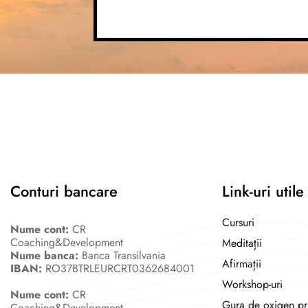
Conturi bancare
Link-uri utile
Cursuri
Nume cont:
CR
Coaching&Development
Meditații
Nume banca:
Banca Transilvania
Afirmații
IBAN:
RO37BTRLEURCRT0362684001
Workshop-uri
Nume cont:
CR
Gura de oxigen pr
Coaching&Development