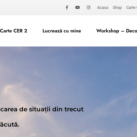
Acasa
Shop
Carte
Carte CER 2
Lucrează cu mine
Workshop – Decod
area de situații din trecut
făcută.