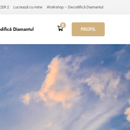
 CER 2
Lucrează cu mine
Workshop – Decodifică Diamantul
0
ifică Diamantul
PROFIL