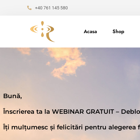
+40 761 145 580
Acasa
Shop
Bună,
Înscrierea ta la WEBINAR GRATUIT – Debloc
Îți mulțumesc și felicitări pentru alegerea 