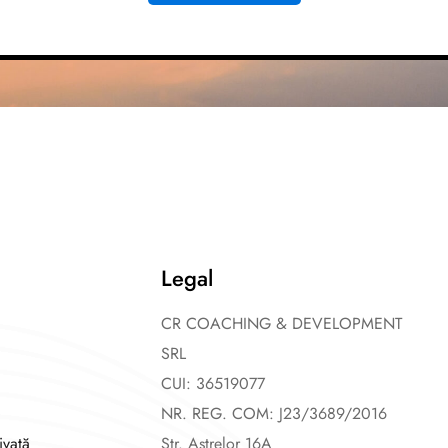
Legal
CR COACHING & DEVELOPMENT
SRL
CUI: 36519077
NR. REG. COM: J23/3689/2016
ivată
Str. Astrelor 16A