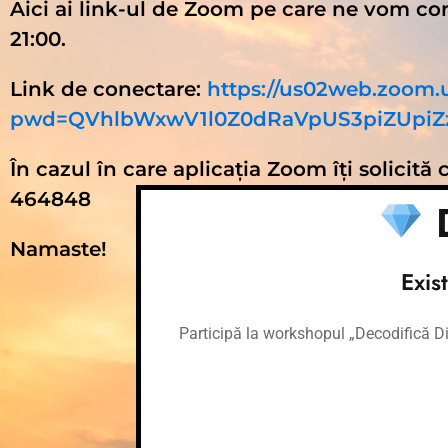
Aici ai link-ul de Zoom pe care ne vom c
21:00.
Link de conectare:
https://us02web.zoom.
pwd=QVhlbWxwV1l0Z0dRaVpUS3piZUpiZ
În cazul în care aplicația Zoom îți solicită 
464848
D
Namaste!
Exis
Participă la workshopul „Decodifică Dia
Conectează-