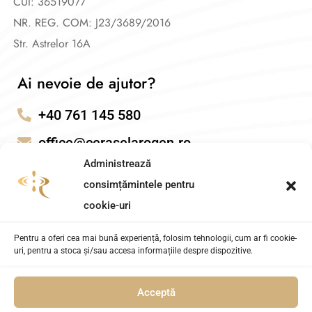
CUI: 36519077
NR. REG. COM: J23/3689/2016
Str. Astrelor 16A
Ai nevoie de ajutor?
+40 761 145 580
office@ceraselarogen.ro
Administrează
consimțămintele pentru
cookie-uri
Pentru a oferi cea mai bună experiență, folosim tehnologii, cum ar fi cookie-
uri, pentru a stoca și/sau accesa informațiile despre dispozitive.
Acceptă
Cerasela Rogen – Coach Transformational. Powered by
AITEH