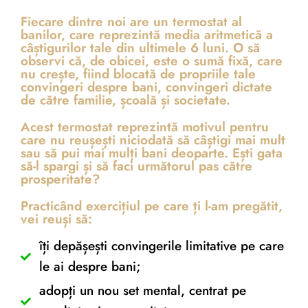
Fiecare dintre noi are un termostat al
banilor, care reprezintă media aritmetică a
câștigurilor tale din ultimele 6 luni. O să
observi că, de obicei, este o sumă fixă, care
Exercitiu Gratuit – Îți
nu crește, fiind blocată de propriile tale
convingeri despre bani, convingeri dictate
de către familie, școală și societate.
dorești să câștigi din
Acest termostat reprezintă motivul pentru
ce în ce mai mult?
care nu reușești niciodată să câștigi mai mult
sau să pui mai mulți bani deoparte. Ești gata
să-l spargi și să faci următorul pas către
prosperitate?
Home
/
Practicând exercițiul pe care ți l-am pregătit,
Exercitiu Gratuit – Îți dorești să câștigi din ce în ce mai
vei reuși să:
mult?
îți depășești convingerile limitative pe care
le ai despre bani;
adopți un nou set mental, centrat pe