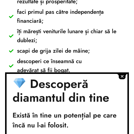
rezultate și prosperitate;
faci primul pas către independența
financiară;
îți mărești veniturile lunare și chiar să le
dublezi;
scapi de grija zilei de mâine;
descoperi ce înseamnă cu
adevărat să fii bogat.
Descoperă
diamantul din tine
Există în tine un potențial pe care
Conturi bancare
încă nu l-ai folosit.
Nume cont:
CR Coaching&Development