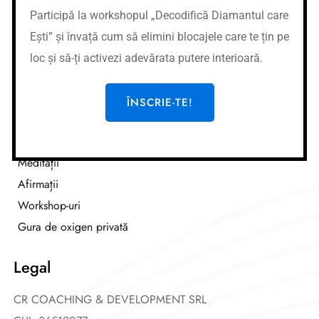
Nume banca:
Banca Transilvania
Participă la workshopul „Decodifică Diamantul care
IBAN:
RO37BTRLEURCRT0362684001
Ești” și învață cum să elimini blocajele care te țin pe
Nume cont:
CR Coaching&Development
loc și să-ți activezi adevărata putere interioară.
Nume banca:
Banca Transilvania
IBAN:
RO87BTRLRONCRT0362684001
ÎNSCRIE-TE!
Link-uri utile
Cursuri
Meditații
Afirmații
Workshop-uri
Gura de oxigen privată
Legal
CR COACHING & DEVELOPMENT SRL