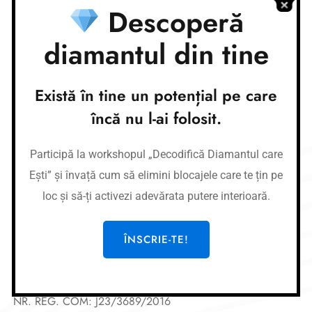
Descoperă
Nume cont:
CR Coaching&Development
Nume banca:
Banca Transilvania
IBAN:
RO87BTRLRONCRT0362684001
diamantul din tine
Link-uri utile
Există în tine un potențial pe care
Cursuri
încă nu l-ai folosit.
Meditații
Afirmații
Participă la workshopul „Decodifică Diamantul care
Workshop-uri
Ești” și învață cum să elimini blocajele care te țin pe
Gura de oxigen privată
loc și să-ți activezi adevărata putere interioară.
Legal
ÎNSCRIE-TE!
CR COACHING & DEVELOPMENT SRL
CUI: 36519077
NR. REG. COM: J23/3689/2016