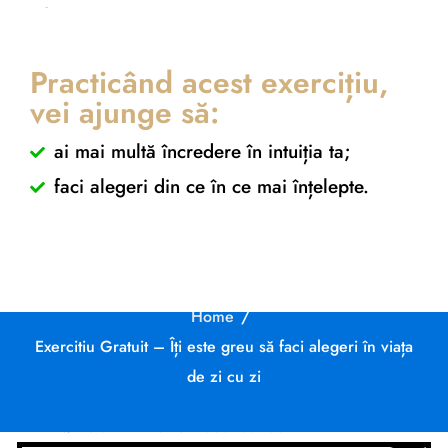
Practicând acest exercițiu,
vei ajunge să:
Exercitiu Gratuit – Îți
ai mai multă încredere în intuiția ta;
este greu să faci
faci alegeri din ce în ce mai înțelepte.
alegeri în viața de zi
cu zi
Home
/
Conturi bancare
Exercitiu Gratuit – Îți este greu să faci alegeri în viața
de zi cu zi
Nume cont:
CR Coaching&Development
Nume banca:
Banca Transilvania
IBAN:
RO37BTRLEURCRT0362684001