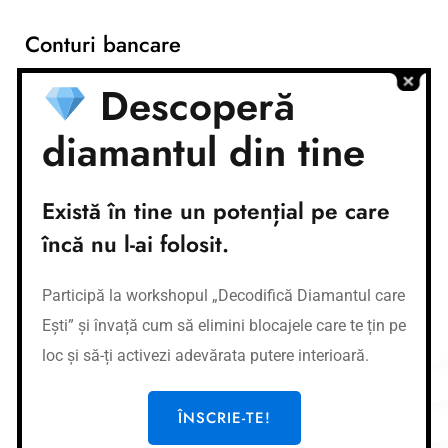
Conturi bancare
Descoperă
Nume cont:
CR Coaching&Development
Nume banca:
Banca Transilvania
IBAN:
RO37BTRLEURCRT0362684001
diamantul din tine
Nume cont:
CR Coaching&Development
Nume banca:
Banca Transilvania
IBAN:
RO87BTRLRONCRT0362684001
Există în tine un potențial pe care
încă nu l-ai folosit.
Link-uri utile
Participă la workshopul „Decodifică Diamantul care
Cursuri
Ești” și învață cum să elimini blocajele care te țin pe
Meditații
loc și să-ți activezi adevărata putere interioară.
Afirmații
Workshop-uri
ÎNSCRIE-TE!
Gura de oxigen privată