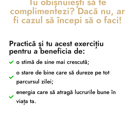
Tu obișnuiești să te
complimentezi? Dacă nu, ar
fi cazul să începi să o faci!
Exercitiu Gratuit – Tu
Practică și tu acest exercițiu
obișnuiești să te
pentru a beneficia de:
complimentezi?
o stimă de sine mai crescută;
o stare de bine care să dureze pe tot
parcursul zilei;
Home
/
Exercitiu Gratuit – Tu obișnuiești să te complimentezi?
energia care să atragă lucrurile bune în
viața ta.