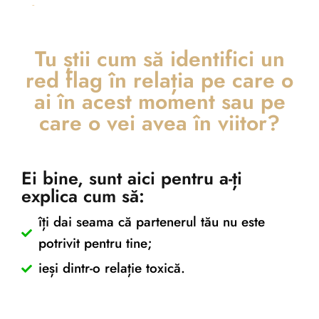
Tu știi cum să identifici un
red flag în relația pe care o
Exercitiu Gratuit – Tu
ai în acest moment sau pe
știi cum să identifici
care o vei avea în viitor?
un red flag în relația
pe care o ai?￼
Ei bine, sunt aici pentru a-ți
explica cum să:
îți dai seama că partenerul tău nu este
Home
/
potrivit pentru tine;
Exercitiu Gratuit – Tu știi cum să identifici un red flag
ieși dintr-o relație toxică.
în relația pe care o ai?￼