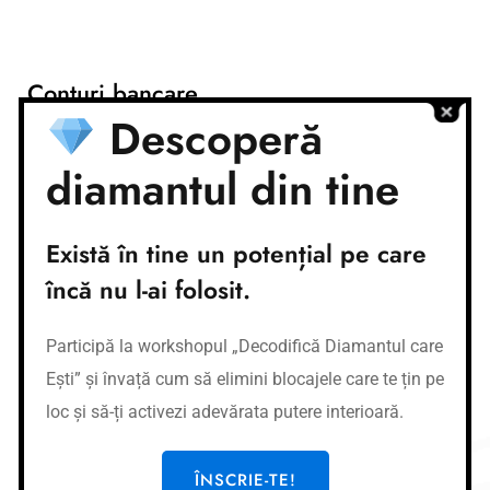
Conturi bancare
Descoperă
Nume cont:
CR Coaching&Development
Nume banca:
Banca Transilvania
diamantul din tine
IBAN:
RO37BTRLEURCRT0362684001
Nume cont:
CR Coaching&Development
Nume banca:
Banca Transilvania
Există în tine un potențial pe care
IBAN:
RO87BTRLRONCRT0362684001
încă nu l-ai folosit.
Link-uri utile
Participă la workshopul „Decodifică Diamantul care
Cursuri
Ești” și învață cum să elimini blocajele care te țin pe
Meditații
loc și să-ți activezi adevărata putere interioară.
Afirmații
Workshop-uri
ÎNSCRIE-TE!