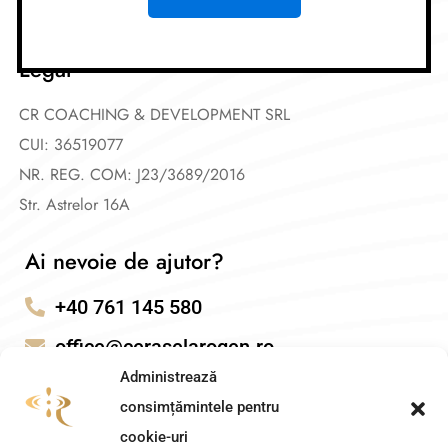
Gura de oxigen privată
Legal
CR COACHING & DEVELOPMENT SRL
CUI: 36519077
NR. REG. COM: J23/3689/2016
Str. Astrelor 16A
Ai nevoie de ajutor?
+40 761 145 580
office@ceraselarogen.ro
Administrează
consimțămintele pentru
cookie-uri