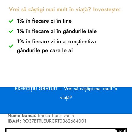
Vrei să câștigi mai mult în viață? Investește:
1% în fiecare zi în tine
EXERCIȚIU GRATUIT
1% în fiecare zi în gândurile tale
1% în fiecare zi în a conștientiza
– Vrei să câștigi mai
gândurile pe care le ai
mult în viață?
Home
/
EXERCIȚIU GRATUIT – Vrei să câștigi mai mult în
Conturi bancare
viață?
Nume cont:
CR Coaching&Development
Nume banca:
Banca Transilvania
IBAN:
RO37BTRLEURCRT0362684001