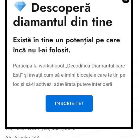
Nume cont:
CR Coaching&Development
Descoperă
Nume banca:
Banca Transilvania
IBAN:
RO87BTRLRONCRT0362684001
diamantul din tine
Link-uri utile
Există în tine un potențial pe care
Cursuri
încă nu l-ai folosit.
Meditații
Afirmații
Participă la workshopul „Decodifică Diamantul care
Workshop-uri
Ești” și învață cum să elimini blocajele care te țin pe
Gura de oxigen privată
loc și să-ți activezi adevărata putere interioară.
Legal
ÎNSCRIE-TE!
CR COACHING & DEVELOPMENT SRL
CUI: 36519077
NR. REG. COM: J23/3689/2016
Str. Astrelor 16A