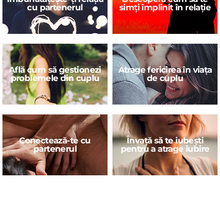
cu partenerul
simți împlinit în relație
Află cum să gestionezi
Atrage fericirea în viața
problemele din cuplu
de cuplu
Conectează-te cu
Învață să te iubești
partenerul
pentru a atrage iubire