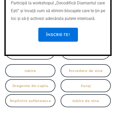
Participă la workshopul „Decodifică Diamantul care
îmbunătirea calității
Fericirea în viața de
Ești” și învață cum să elimini blocajele care te țin pe
relației
cuplu
loc și să-ți activezi adevărata putere interioară.
Gestionearea situațiile
Comunicarea eficientă
tensionate de cuplu
cu partenerul
ÎNSCRIE-TE!
Atragerea partenerului
Depășirea situațiilor
potrivit
neplăcute
Iubire
Încredere de sine
Dragoste de cuplu
Curaj
Împlinire sufleteasca
Iubire de sine