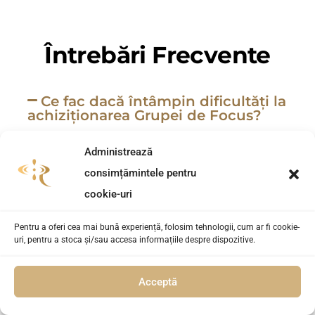
Întrebări Frecvente
Ce fac dacă întâmpin dificultăți la
achiziționarea Grupei de Focus?
În cazul în care întâmpinați probleme la
Administrează
plata cu cardul online, ne puteți contacta fie
consimțămintele pentru
la numărul de telefon 0799055357, fie la
cookie-uri
adresa de e-mail:
Pentru a oferi cea mai bună experiență, folosim tehnologii, cum ar fi cookie-
web@revolutionmediaco.com
uri, pentru a stoca și/sau accesa informațiile despre dispozitive.
Cum pot accesa Grupa de Focus?
Acceptă
Este obligatoriu să parcurg toate