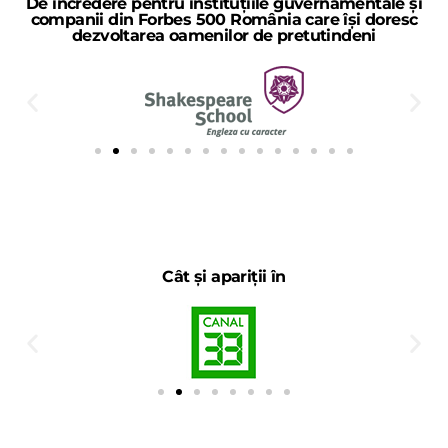
De încredere pentru instituțiile guvernamentale și
companii din Forbes 500 România care își doresc
dezvoltarea oamenilor de pretutindeni
Cât și apariții în