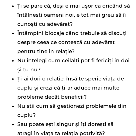
Ți se pare că, deși e mai ușor ca oricând să
întâlnești oameni noi, e tot mai greu să îi
cunoști cu adevărat?
Întâmpini blocaje când trebuie să discuți
despre ceea ce contează cu adevărat
pentru tine în relație?
Nu înțelegi cum ceilalți pot fi fericiți în doi
și tu nu?
Ți-ai dori o relație, însă te sperie viața de
cuplu și crezi că ți-ar aduce mai multe
probleme decât beneficii?
Nu știi cum să gestionezi problemele din
cuplu?
Sau poate ești singur și îți dorești să
atragi în viața ta relația potrivită?