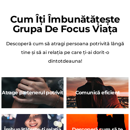
Cum Îți Îmbunătățește
Grupa De Focus Viața
Descoperă cum să atragi persoana potrivită lângă
tine și să ai relația pe care ți-ai dorit-o
dintotdeauna!
Atrage partenerul potrivit
Comunică eficient
Îmbunătățește-ți relația
Descoperă cum să te