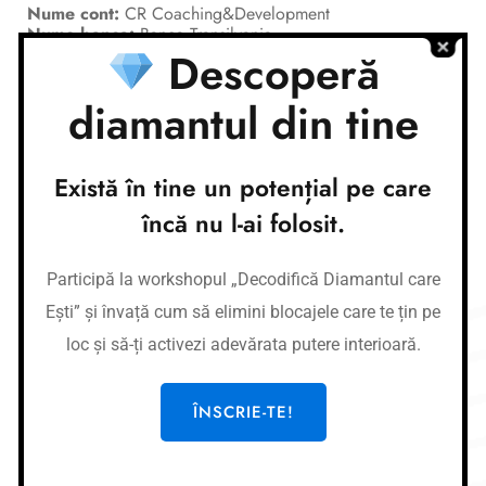
Nume cont:
CR Coaching&Development
Nume banca:
Banca Transilvania
Descoperă
IBAN:
RO37BTRLEURCRT0362684001
Nume cont:
CR Coaching&Development
diamantul din tine
Nume banca:
Banca Transilvania
IBAN:
RO87BTRLRONCRT0362684001
Există în tine un potențial pe care
Link-uri utile
încă nu l-ai folosit.
Cursuri
Meditații
Participă la workshopul „Decodifică Diamantul care
Afirmații
Ești” și învață cum să elimini blocajele care te țin pe
Workshop-uri
loc și să-ți activezi adevărata putere interioară.
Gura de oxigen privată
ÎNSCRIE-TE!
Legal
CR COACHING & DEVELOPMENT SRL