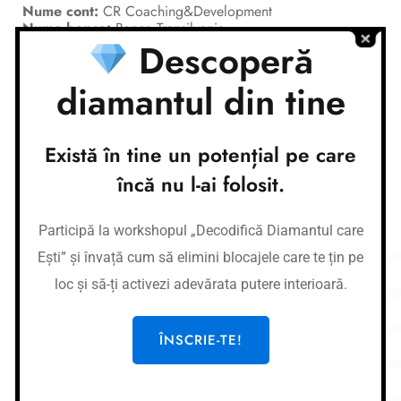
Nume cont:
CR Coaching&Development
Nume banca:
Banca Transilvania
Descoperă
IBAN:
RO37BTRLEURCRT0362684001
Nume cont:
CR Coaching&Development
diamantul din tine
Nume banca:
Banca Transilvania
IBAN:
RO87BTRLRONCRT0362684001
Există în tine un potențial pe care
Link-uri utile
încă nu l-ai folosit.
Cursuri
Meditații
Participă la workshopul „Decodifică Diamantul care
Afirmații
Ești” și învață cum să elimini blocajele care te țin pe
Workshop-uri
loc și să-ți activezi adevărata putere interioară.
Gura de oxigen privată
ÎNSCRIE-TE!
Legal
CR COACHING & DEVELOPMENT SRL