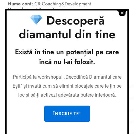
Nume cont:
CR Coaching&Development
Nume banca:
Banca Transilvania
Descoperă
IBAN:
RO37BTRLEURCRT0362684001
Nume cont:
CR Coaching&Development
diamantul din tine
Nume banca:
Banca Transilvania
IBAN:
RO87BTRLRONCRT0362684001
Există în tine un potențial pe care
Link-uri utile
încă nu l-ai folosit.
Cursuri
Meditații
Participă la workshopul „Decodifică Diamantul care
Afirmații
Ești” și învață cum să elimini blocajele care te țin pe
Workshop-uri
loc și să-ți activezi adevărata putere interioară.
Gura de oxigen privată
ÎNSCRIE-TE!
Legal
CR COACHING & DEVELOPMENT SRL