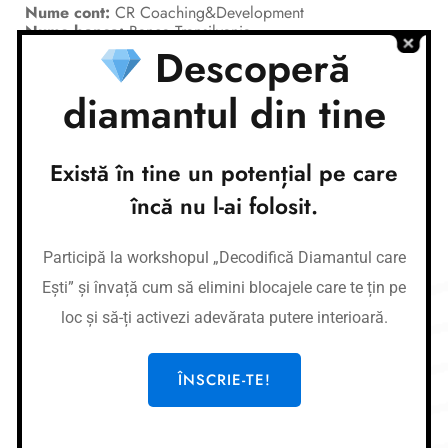
Nume cont:
CR Coaching&Development
Nume banca:
Banca Transilvania
Descoperă
IBAN:
RO37BTRLEURCRT0362684001
Nume cont:
CR Coaching&Development
diamantul din tine
Nume banca:
Banca Transilvania
IBAN:
RO87BTRLRONCRT0362684001
Există în tine un potențial pe care
Link-uri utile
încă nu l-ai folosit.
Cursuri
Meditații
Participă la workshopul „Decodifică Diamantul care
Afirmații
Ești” și învață cum să elimini blocajele care te țin pe
Workshop-uri
loc și să-ți activezi adevărata putere interioară.
Gura de oxigen privată
ÎNSCRIE-TE!
Legal
CR COACHING & DEVELOPMENT SRL