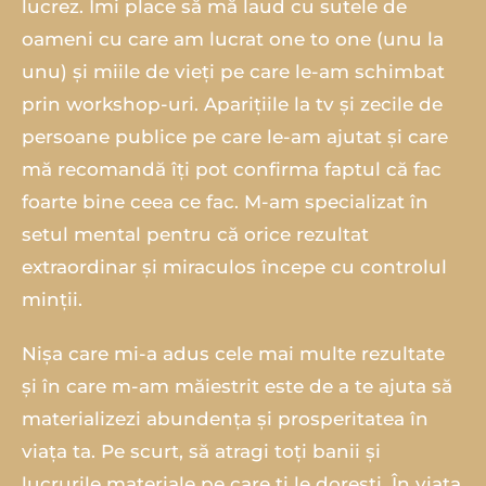
lucrez. Îmi place să mă laud cu sutele de
oameni cu care am lucrat one to one (unu la
unu) și miile de vieți pe care le-am schimbat
prin workshop-uri. Aparițiile la tv și zecile de
persoane publice pe care le-am ajutat și care
mă recomandă îți pot confirma faptul că fac
foarte bine ceea ce fac. M-am specializat în
setul mental pentru că orice rezultat
extraordinar și miraculos începe cu controlul
minții.
Nișa care mi-a adus cele mai multe rezultate
și în care m-am măiestrit este de a te ajuta să
materializezi abundența și prosperitatea în
viața ta. Pe scurt, să atragi toți banii și
lucrurile materiale pe care ți le dorești. În viața