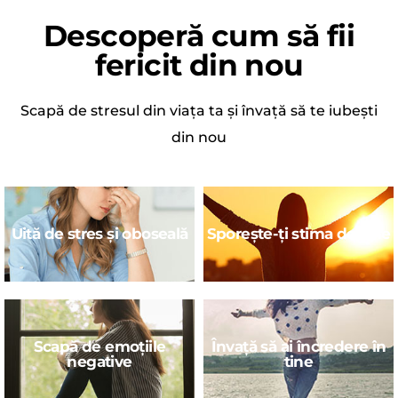
Descoperă cum să fii
fericit din nou
Scapă de stresul din viața ta și învață să te iubești
din nou
Uită de stres și oboseală
Sporește-ți stima de sine
Scapă de emoțiile
Învață să ai încredere în
negative
tine