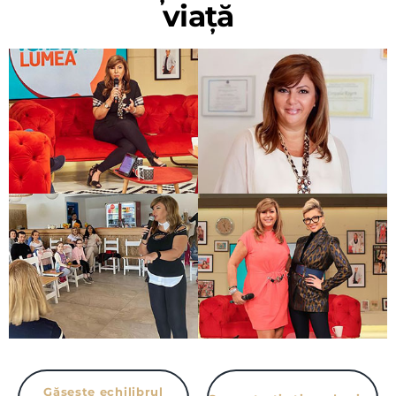
viață
Găsește echilibrul