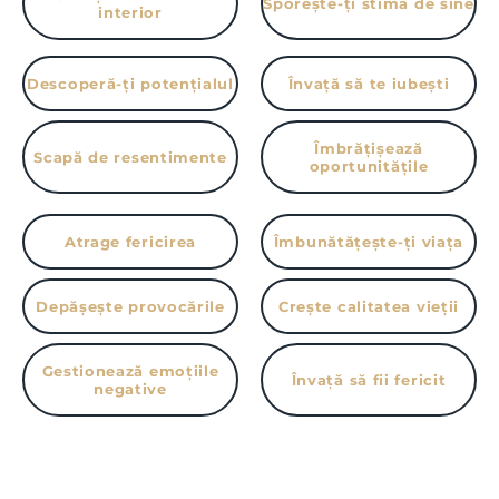
Sporește-ți stima de sine
interior
Descoperă-ți potențialul
Învață să te iubești
Îmbrățișează
Scapă de resentimente
oportunitățile
Atrage fericirea
Îmbunătățește-ți viața
Depășește provocările
Crește calitatea vieții
Gestionează emoțiile
Învață să fii fericit
negative