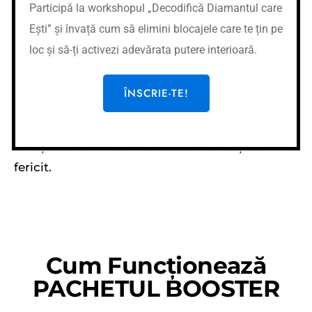
Participă la workshopul „Decodifică Diamantul care
Pachetul conține Cursul Stres și Burnout,
Ești” și învață cum să elimini blocajele care te țin pe
împărțit în 4 părți, și 9 pași să devii fericit
loc și să-ți activezi adevărata putere interioară.
(Stima de sine) – 6 părți și un workshop.
ÎNSCRIE-TE!
Pachetul te ajută să gestionezi eficient stresul
din viața ta, să previi efectul de burnout și să
înveți să ai din nou încredere în tine și să fii
fericit.
Cum Funcționează
PACHETUL BOOSTER