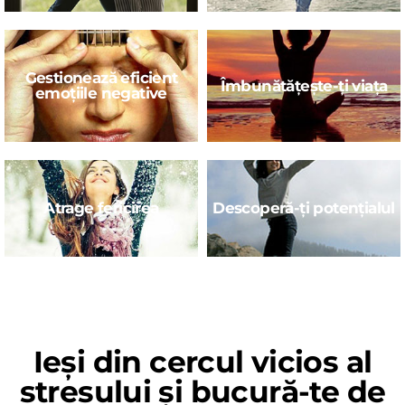
Gestionează eficient
Îmbunătățește-ți viața
emoțiile negative
Atrage fericirea
Descoperă-ți potențialul
Ieși din cercul vicios al
stresului și bucură-te de