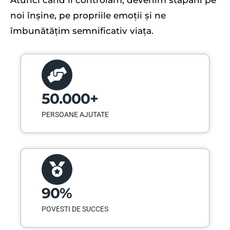
Atunci când îi controlăm, devenim stăpâni pe
noi înșine, pe propriile emoții și ne
îmbunătățim semnificativ viața.
50.000+
PERSOANE AJUTATE
90%
POVESTI DE SUCCES