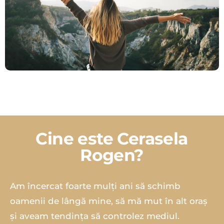
Cine este Cerasela
Rogen?
Am încercat foarte mulți ani să schimb
oamenii de lângă mine, să mă mut în alt oraș
și aveam tendința să controlez mediul.