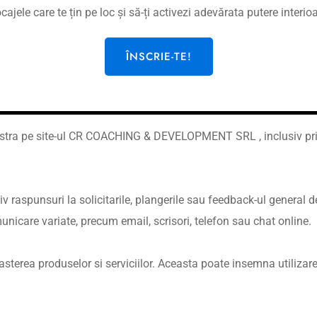
ele dumneavoastra personale intr-unul din urmatoarele scopu
cajele care te țin pe loc și să-ți activezi adevărata putere interio
 COACHING & DEVELOPMENT SRL .
line. Daca cumparati un produs, sau mai multe produse din catalo
ÎNSCRIE-TE!
me,Prenume, Adresa, Telefon, Adresa de e-mail.
achizitia dumneavoastra si pentru a confirma comanda.
astra pe site-ul CR COACHING & DEVELOPMENT SRL , inclusiv prin 
iv raspunsuri la solicitarile, plangerile sau feedback-ul general
unicare variate, precum email, scrisori, telefon sau chat online.
terea produselor si serviciilor. Aceasta poate insemna utilizarea 