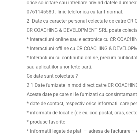
orice solicitare sau intrebare privind datele dumne
0761145580 , linie telefonica cu tarif normal.
2. Date cu caracter personal colectate de catr
CR COACHING & DEVELOPMENT SRL poate colecta dat
* Interactiuni online sau electronice cu CR COACHI
* Interactiuni offline cu CR COACHING & DEVELOPME
* Interactiuni cu continutul online, precum publici
sau aplicatiilor unor terte parti.
Ce date sunt colectate ?
2.1 Date furnizate in mod direct catre CR COAC
Aceste date pe care ni le furnizati cu consimtaman
* date de contact, respectiv orice informatii car
* informatii de locatie (de ex. cod postal, oras, secto
* produse favorite
* informatii legate de plati – adresa de facturare –