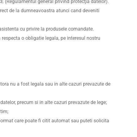
/CE (Regulamentul general privind protecţia datelor).
direct de la dumneavoastra atunci cand deveniti
asistenta cu privire la produsele comandate.
respecta o obligatie legala, pe interesul nostru
estora nu a fost legala sau in alte cazuri prevazute de
a datelor, precum si in alte cazuri prevazute de lege;
itim;
 format care poate fi citit automat sau puteti solicita