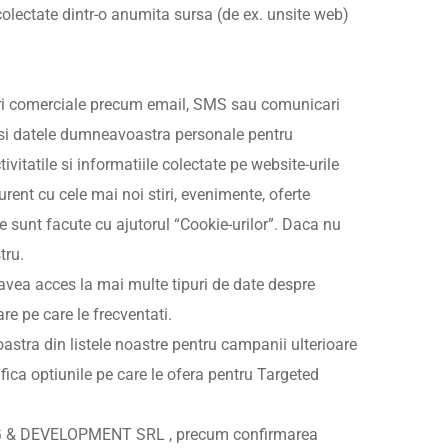
ectate dintr-o anumita sursa (de ex. unsite web)
 comerciale precum email, SMS sau comunicari
i datele dumneavoastra personale pentru
itatile si informatiile colectate pe website-urile
rent cu cele mai noi stiri, evenimente, oferte
unt facute cu ajutorul “Cookie-urilor”. Daca nu
tru.
 avea acces la mai multe tipuri de date despre
re pe care le frecventati.
astra din listele noastre pentru campanii ulterioare
ica optiunile pe care le ofera pentru Targeted
HING & DEVELOPMENT SRL , precum confirmarea