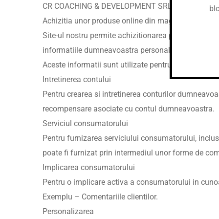
CR COACHING & DEVELOPMENT SRL poate utiliza dat
blo
Achizitia unor produse online din magazinul CR
Site-ul nostru permite achizitionarea produselor on
informatiile dumneavoastra personale precum – Nu
Aceste informatii sunt utilizate pentru a incheia 
Intretinerea contului
Pentru crearea si intretinerea conturilor dumneavo
recompensare asociate cu contul dumneavoastra.
Serviciul consumatorului
Pentru furnizarea serviciului consumatorului, inclus
poate fi furnizat prin intermediul unor forme de com
Implicarea consumatorului
Pentru o implicare activa a consumatorului in cunoas
Exemplu – Comentariile clientilor.
Personalizarea