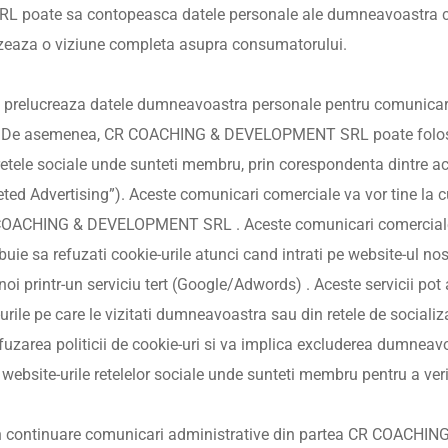
 poate sa contopeasca datele personale ale dumneavoastra col
rnizeaza o viziune completa asupra consumatorului.
elucreaza datele dumneavoastra personale pentru comunicari
it. De asemenea, CR COACHING & DEVELOPMENT SRL poate folos
etele sociale unde sunteti membru, prin corespondenta dintre activ
eted Advertising”). Aceste comunicari comerciale va vor tine la cu
R COACHING & DEVELOPMENT SRL . Aceste comunicari comerciale s
ebuie sa refuzati cookie-urile atunci cand intrati pe website-ul nos
i printr-un serviciu tert (Google/Adwords) . Aceste servicii pot
rile pe care le vizitati dumneavoastra sau din retele de socializa
uzarea politicii de cookie-uri si va implica excluderea dumneavo
ebsite-urile retelelor sociale unde sunteti membru pentru a verif
mi in continuare comunicari administrative din partea CR COAC