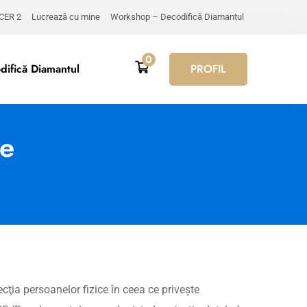
 CER 2
Lucrează cu mine
Workshop – Decodifică Diamantul
0
ifică Diamantul
PROFIL
te
ţia persoanelor fizice în ceea ce priveşte