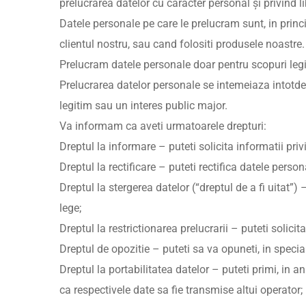
prelucrarea datelor cu caracter personal şi privind 
Datele personale pe care le prelucram sunt, in prin
clientul nostru, sau cand folositi produsele noastre.
Prelucram datele personale doar pentru scopuri legi
Prelucrarea datelor personale se intemeiaza intotdea
legitim sau un interes public major.
Va informam ca aveti urmatoarele drepturi:
Dreptul la informare – puteti solicita informatii pri
Dreptul la rectificare – puteti rectifica datele perso
Dreptul la stergerea datelor (“dreptul de a fi uitat”)
lege;
Dreptul la restrictionarea prelucrarii – puteti solicit
Dreptul de opozitie – puteti sa va opuneti, in specia
Dreptul la portabilitatea datelor – puteti primi, in an
ca respectivele date sa fie transmise altui operator;