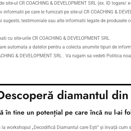
ate de site-ul CR COACHING & DEVELOPMENT SRL (ex. ID logare/ e-
ectiv informatii pe care le furnizati pe site-ul CR COACHING &
rii si sugestii, testimoniale sau alte informatii legate de pro
tionati cu site-urile CR COACHING & DEVELOPMENT SRL
care automata a datelor pentru a colecta anumite tipuri de infor
OACHING & DEVELOPMENT SRL . Va rugam sa vedeti Politica noastr
escoperă diamantul din 
ecteaza in mod intentionat date personale de la minori. In si
acele date in cel mai scurt timp posibil.
ACHING & DEVELOPMENT SRL datele dumneavoastra cu caracter p
tă în tine un potențial pe care încă nu l-ai fol
e in scopul prevazut, pentru care le-ati trimis catre noi, mentiona
ă la workshopul „Decodifică Diamantul care Ești” și învață cum s