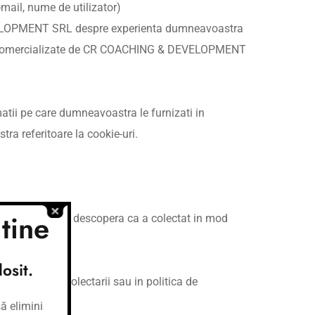
mail, nume de utilizator)
 DEVELOPMENT SRL despre experienta dumneavoastra
dusele comercializate de CR COACHING & DEVELOPMENT
matii pe care dumneavoastra le furnizati in
a referitoare la cookie-uri.
tine
tuatia in care descopera ca a colectat in mod
ersonal?
osit.
t in momentul colectarii sau in politica de
ă elimini