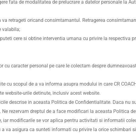
re fata de modalitatea de prelucrare a datelor personale la Aut
a va retrageti oricand consimtamantul. Retragerea consimtamantul
 valabila;
puteti cere si obtine interventia umana cu privire la respectiva p
elor cu caracter personal pe care le colectam despre dumneavoastr
ialite cu scopul de a va informa asupra modului in care CR CO
e website-urile detinute, inclusiv acest website.
ticile descrise in aceasta Politica de Confidentialitate. Daca nu 
te. Ne rezervam dreptul de a face modificari la aceasta Politica d
, iar modificarile se vor aplica pentru activitati si informatii col
a va asigura ca sunteti informati cu privire la orice schimbari si 