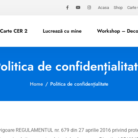
Acasa
Shop
Carte
Carte CER 2
Lucrează cu mine
Workshop – Decod
olitica de confidențialita
Home
/
Politica de confidențialitate
vigoare REGULAMENTUL nr. 679 din 27 aprilie 2016 privind protec