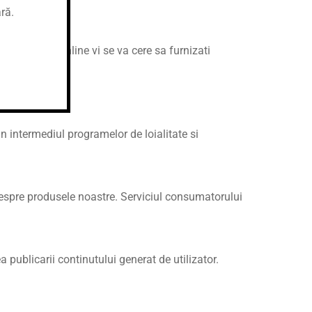
ri:
ară.
gul nostru online vi se va cere sa furnizati
intermediul programelor de loialitate si
 despre produsele noastre. Serviciul consumatorului
publicarii continutului generat de utilizator.