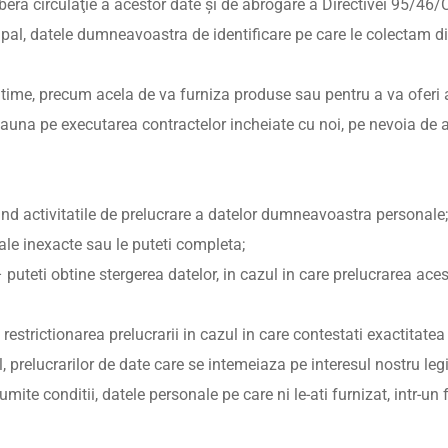
libera circulaţie a acestor date şi de abrogare a Directivei 95/46
cipal, datele dumneavoastra de identificare pe care le colectam 
time, precum acela de va furniza produse sau pentru a va oferi 
una pe executarea contractelor incheiate cu noi, pe nevoia de a 
vind activitatile de prelucrare a datelor dumneavoastra personale;
nale inexacte sau le puteti completa;
 – puteti obtine stergerea datelor, in cazul in care prelucrarea ac
a restrictionarea prelucrarii in cazul in care contestati exactitate
l, prelucrarilor de date care se intemeiaza pe interesul nostru leg
umite conditii, datele personale pe care ni le-ati furnizat, intr-un