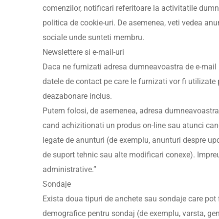
comenzilor, notificari referitoare la activitatile d
politica de cookie-uri. De asemenea, veti vedea an
sociale unde sunteti membru.
Newslettere si e-mail-uri
Daca ne furnizati adresa dumneavoastra de e-mail (fi
datele de contact pe care le furnizati vor fi utilizate
deazabonare inclus.
Putem folosi, de asemenea, adresa dumneavoastra de
cand achizitionati un produs on-line sau atunci cand
legate de anunturi (de exemplu, anunturi despre updat
de suport tehnic sau alte modificari conexe). Impre
administrative.”
Sondaje
Exista doua tipuri de anchete sau sondaje care pot
demografice pentru sondaj (de exemplu, varsta, genul,