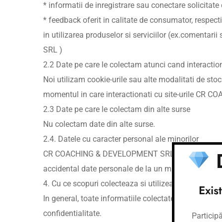
* informatii de inregistrare sau conectare solicit
* feedback oferit in calitate de consumator, resp
in utilizarea produselor si serviciilor (ex.comenta
SRL )
2.2 Date pe care le colectam atunci cand interac
Noi utilizam cookie-urile sau alte modalitati de sto
momentul in care interactionati cu site-urile CR C
2.3 Date pe care le colectam din alte surse
Nu colectam date din alte surse.
2.4. Datele cu caracter personal ale minorilor
D
CR COACHING & DEVELOPMENT SRL nu solicita sau col
accidental date personale de la un minor, va scoate 
4. Cu ce scopuri colecteaza si utilizeaza CR CO
Exis
In general, toate informatiile colectate sunt utilizat
confidentialitate.
Particip