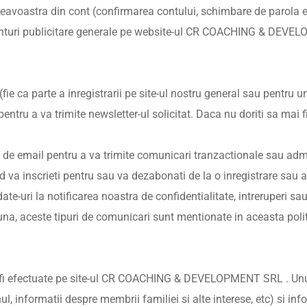
umneavoastra din cont (confirmarea contului, schimbare de parola e
unturi publicitare generale pe website-ul CR COACHING & DEVELOP
e ca parte a inregistrarii pe site-ul nostru general sau pentru un
 pentru a va trimite newsletter-ul solicitat. Daca nu doriti sa mai 
 email pentru a va trimite comunicari tranzactionale sau admin
 va inscrieti pentru sau va dezabonati de la o inregistrare sau ac
e-uri la notificarea noastra de confidentialitate, intreruperi sau 
una, aceste tipuri de comunicari sunt mentionate in aceasta polit
 fi efectuate pe site-ul CR COACHING & DEVELOPMENT SRL . Unul e
 informatii despre membrii familiei si alte interese, etc) si info