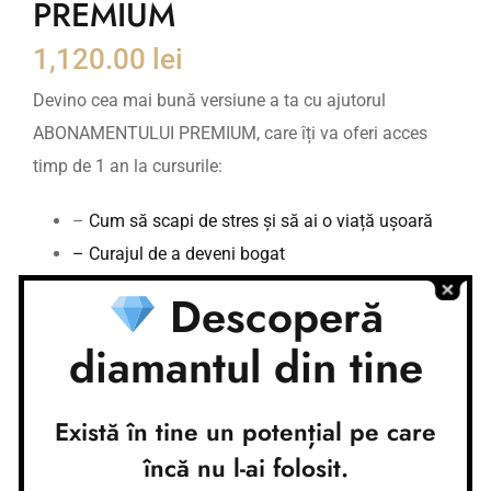
PREMIUM
1,120.00
lei
Devino cea mai bună versiune a ta cu ajutorul
ABONAMENTULUI PREMIUM, care îți va oferi acces
timp de 1 an la cursurile:
–
Cum să scapi de stres și să ai o viață ușoară
– Curajul de a deveni bogat
– Curajul de a fi important
Descoperă
– Pachet complet Meditații
diamantul din tine
– Playlist-ul „Gura de Oxigen”, cu toate webinarele
înregistrare, cu peste 60 de webinarii inregistrate
si playlist-ul privat
Există în tine un potențial pe care
încă nu l-ai folosit.
Investiția într-un abonament anual va fi una de durată,