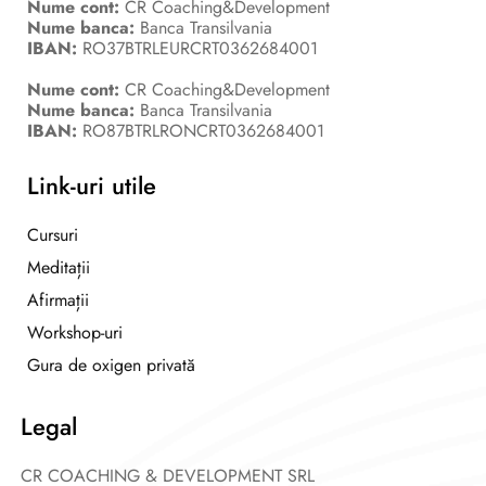
Nume cont:
CR Coaching&Development
Nume banca:
Banca Transilvania
IBAN:
RO37BTRLEURCRT0362684001
Nume cont:
CR Coaching&Development
Nume banca:
Banca Transilvania
IBAN:
RO87BTRLRONCRT0362684001
Link-uri utile
Cursuri
Meditații
Afirmații
Workshop-uri
Gura de oxigen privată
Legal
CR COACHING & DEVELOPMENT SRL