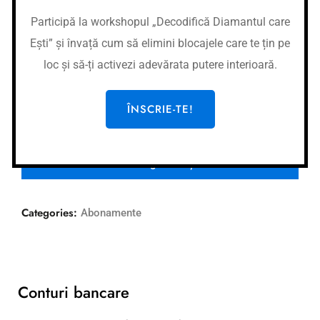
cu beneficii care se vor resimți pe termen lung în viața
Participă la workshopul „Decodifică Diamantul care
ta personală și profesională. Nu mai sta pe gânduri și
Ești” și învață cum să elimini blocajele care te țin pe
fă primul pas spre dezvoltarea personală!
loc și să-ți activezi adevărata putere interioară.
ÎNSCRIE-TE!
Adaugă în coș
Categories:
Abonamente
Conturi bancare