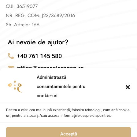
CUI: 36519077
NR. REG. COM: J23/3689/2016
Str. Astrelor 16A
Ai nevoie de ajutor?
+40 761 145 580
office@ceraselarogen.ro
Administrează
consimțămintele pentru
cookie-uri
Pentru a oferi cea mai bună experiență, folosim tehnologii, cum ar fi cookie-
uri, pentru a stoca și/sau accesa informațiile despre dispozitive.
Acceptă
Cerasela Rogen – Coach Transformational. Powered by
AITEH