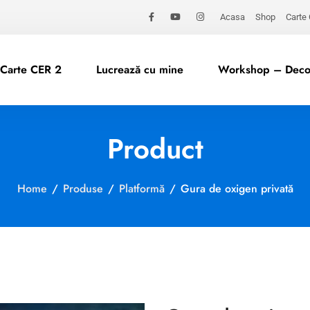
Acasa
Shop
Carte
Carte CER 2
Lucrează cu mine
Workshop – Decod
Product
Home
/
Produse
/
Platformă
/
Gura de oxigen privată