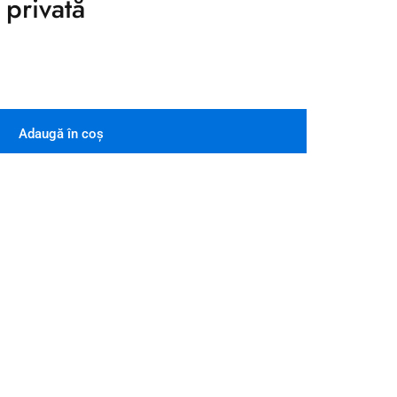
privată
Adaugă în coș