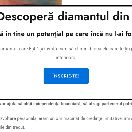
escoperă diamantul din 
tă în tine un potențial pe care încă nu l-ai fol
mantul care Ești” și învață cum să elimini blocajele care te țin p
interioară.
ÎNSCRIE-TE!
Descriere
 ajuta să obții independența financiară, să atragi partenerul potrivit
zvoltare personală, eram un om măcinat de credințe limitative, îmi 
e din trecut.