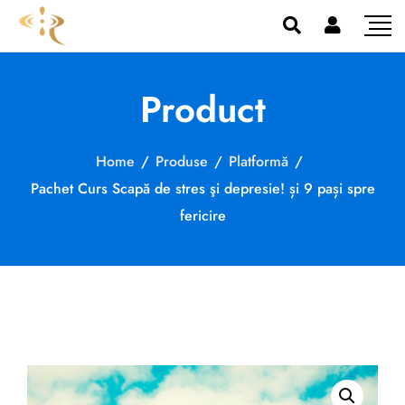
Product
Home
/
Produse
/
Platformă
/
Pachet Curs Scapă de stres şi depresie! și 9 pași spre
fericire