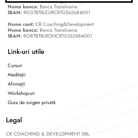
Nume cont:
CR Coaching&Development
Nume banca:
Banca Transilvania
IBAN:
RO37BTRLEURCRT0362684001
Nume cont:
CR Coaching&Development
Nume banca:
Banca Transilvania
IBAN:
RO87BTRLRONCRT0362684001
Link-uri utile
Cursuri
Meditații
Afirmații
Workshop-uri
Gura de oxigen privată
Legal
CR COACHING & DEVELOPMENT SRL