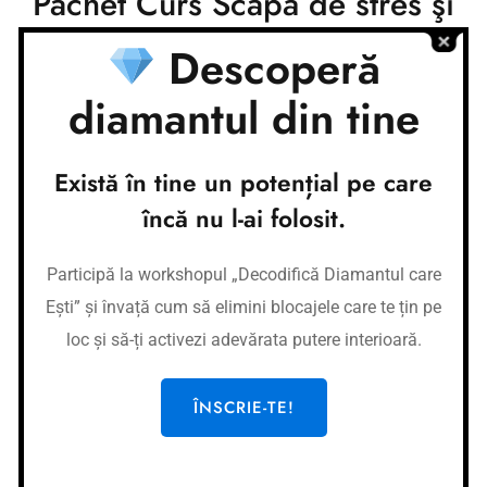
Pachet Curs Scapă de stres şi
depresie! și 9 pași spre
Descoperă
fericire
diamantul din tine
1,200.00
lei
Există în tine un potențial pe care
încă nu l-ai folosit.
Adaugă în coș
Participă la workshopul „Decodifică Diamantul care
Ești” și învață cum să elimini blocajele care te țin pe
Categories:
Platformă
loc și să-ți activezi adevărata putere interioară.
ÎNSCRIE-TE!
Conturi bancare