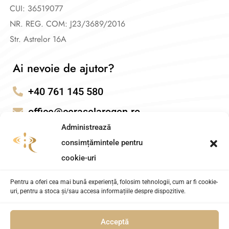
CUI: 36519077
NR. REG. COM: J23/3689/2016
Str. Astrelor 16A
Ai nevoie de ajutor?
+40 761 145 580
office@ceraselarogen.ro
Administrează
consimțămintele pentru
cookie-uri
Pentru a oferi cea mai bună experiență, folosim tehnologii, cum ar fi cookie-
uri, pentru a stoca și/sau accesa informațiile despre dispozitive.
Acceptă
Cerasela Rogen – Coach Transformational. Powered by
AITEH