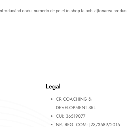
u introducând codul numeric de pe el în shop la achiziționarea produs
Legal
CR COACHING &
DEVELOPMENT SRL
CUI: 36519077
NR. REG. COM: J23/3689/2016