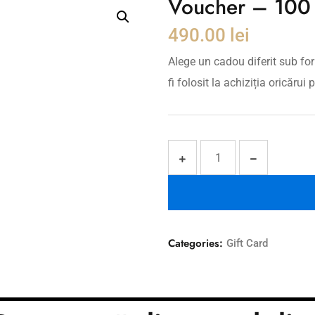
Voucher – 100
490.00
lei
Alege un cadou diferit sub fo
fi folosit la achiziția oricărui 
Categories:
Gift Card
Descriere