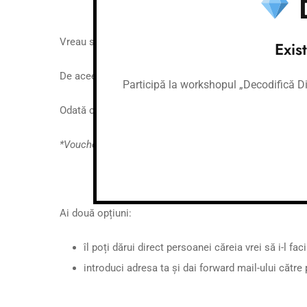
D
Vreau să-ți ofer oportunitatea de a dărui mai ușor.
Exis
De aceea am pregătit pentru tine un voucher în valoare d
Participă la workshopul „Decodifică Dia
Odată cumpărat, voucherul poate fi folosit pentru a ac
*Voucherul poate fi folosit O SINGURĂ DATĂ!
Ai două opțiuni:
îl poți dărui direct persoanei căreia vrei să i-l f
introduci adresa ta și dai forward mail-ului către 