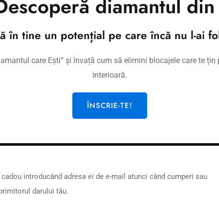
escoperă diamantul din 
tă în tine un potențial pe care încă nu l-ai fol
e 100 euro, pe care îl poți achiziționa de aici și oferi cadou oricui
mantul care Ești” și învață cum să elimini blocajele care te țin p
interioară.
hiziționa orice produs de pe site-ul meu inclusiv o sesiune de coach
ÎNSCRIE-TE!
aci cadou introducând
adresa ei
de e-mail atunci când cumperi sau
primitorul darului tău.