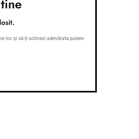
tine
osit.
 dorești.
e loc și să-ți activezi adevărata putere
ing 1 la 1.