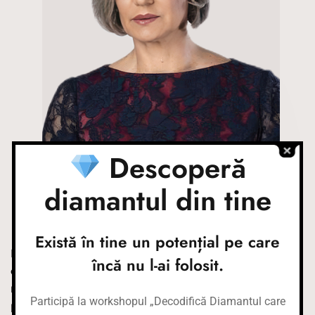
Descoperă
diamantul din tine
MAIA MORGENSTERN
Există în tine un potențial pe care
Maia Morgenstern, actrita de un profesionalism
încă nu l-ai folosit.
exceptional,se transforma spectaculos la fiecare
rol in parte.Indragita actrita a jucat in numeroase
Participă la workshopul „Decodifică Diamantul care
piese de teatru si filme de-a lungul carierei sale si