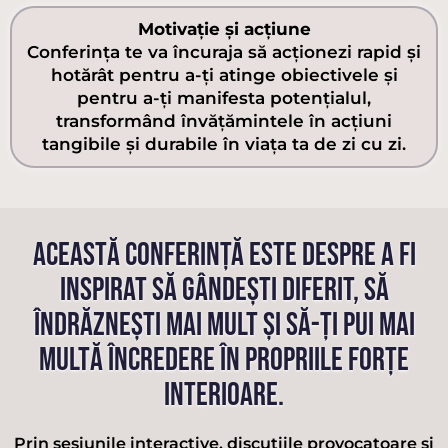
Motivație și acțiune
Conferința te va încuraja să acționezi rapid și
hotărât pentru a-ți atinge obiectivele și
pentru a-ți manifesta potențialul,
transformând învățămintele în acțiuni
tangibile și durabile în viața ta de zi cu zi.
ACEASTĂ CONFERINȚĂ ESTE DESPRE A FI
INSPIRAT SĂ GÂNDEȘTI DIFERIT, SĂ
ÎNDRĂZNEȘTI MAI MULT ȘI SĂ-ȚI PUI MAI
MULTĂ ÎNCREDERE ÎN PROPRIILE FORȚE
INTERIOARE.
Prin sesiunile interactive, discuțiile provocatoare și