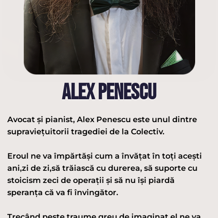
ALEX PENESCU
Avocat și pianist, Alex Penescu este unul dintre
supraviețuitorii tragediei de la Colectiv.
Eroul ne va împărtăși cum a învățat în toți acești
ani,zi de zi,să trăiască cu durerea, să suporte cu
stoicism zeci de operații și să nu își piardă
speranța că va fi învingător.
Trecând peste traume greu de imaginat,el ne va