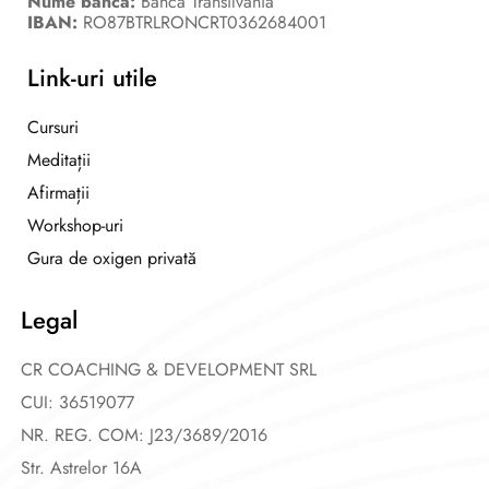
Nume banca:
Banca Transilvania
IBAN:
RO87BTRLRONCRT0362684001
Link-uri utile
Cursuri
Meditații
Afirmații
Workshop-uri
Gura de oxigen privată
Legal
CR COACHING & DEVELOPMENT SRL
CUI: 36519077
NR. REG. COM: J23/3689/2016
Str. Astrelor 16A