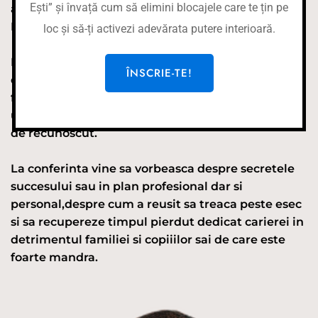
Ești” și învață cum să elimini blocajele care te țin pe
a devenit cunoscuta international dupa rolul
Fecioarei Maria din ""Patimile lui Hristos"".
loc și să-ți activezi adevărata putere interioară.
In lumea artei a intrat cu un esec,cazand la
ÎNSCRIE-TE!
examenul de admitere la facultatea de teatru si
film,un esec pe care l-a descris ca fiind
usturator,greu,cu lacrimi si durere ascunsa greu
de recunoscut.
La conferinta vine sa vorbeasca despre secretele
succesului sau in plan profesional dar si
personal,despre cum a reusit sa treaca peste esec
si sa recupereze timpul pierdut dedicat carierei in
detrimentul familiei si copiiilor sai de care este
foarte mandra.