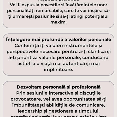
Vei fi expus la poveștile și învățămintele unor
personalități remarcabile, care te vor inspira să-
ți urmărești pasiunile și să-ți atingi potențialul
maxim.
Înțelegere mai profundă a valorilor personale
Conferința îți va oferi instrumentele și
perspectivele necesare pentru a-ți clarifica și
a-ți prioritiza valorile personale, conducând
astfel la o viață mai autentică și mai
împlinitoare.
Dezvoltare personală și profesională
Prin sesiunile interactive și discuțiile
provocatoare, vei avea oportunitatea să-ți
îmbunătățești abilitățile de comunicare,
leadership și gestionare a timpului,
contribuind astfel la succesul atât în viața