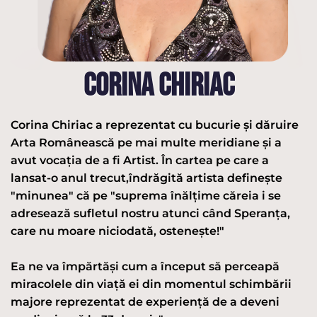
CORINA CHIRIAC
Corina Chiriac a reprezentat cu bucurie şi dăruire
Arta Românească pe mai multe meridiane și a
avut vocaţia de a fi Artist. În cartea pe care a
lansat-o anul trecut,îndrăgită artista definește
"minunea" că pe "suprema înălţime căreia i se
adresează sufletul nostru atunci când Speranţa,
care nu moare niciodată, osteneşte!"
Ea ne va împărtăși cum a început să perceapă
miracolele din viață ei din momentul schimbării
majore reprezentat de experiență de a deveni