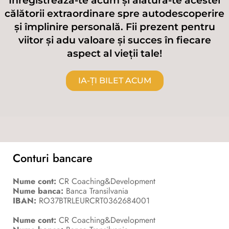
Înregistrează-te acum și alătură-te acestei
călătorii extraordinare spre autodescoperire
și împlinire personală. Fii prezent pentru
viitor și adu valoare și succes în fiecare
aspect al vieții tale!
IA-ȚI BILET ACUM
Conturi bancare
Nume cont:
CR Coaching&Development
Nume banca:
Banca Transilvania
IBAN:
RO37BTRLEURCRT0362684001
Nume cont:
CR Coaching&Development