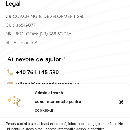
Legal
CR COACHING & DEVELOPMENT SRL
CUI: 36519077
NR. REG. COM: J23/3689/2016
Str. Astrelor 16A
Ai nevoie de ajutor?
+40 761 145 580
office@ceraselarogen.ro
Administrează
consimțămintele pentru
cookie-uri
Pentru a oferi cea mai bună experiență, folosim tehnologii, cum ar fi cookie-
uri, pentru a stoca și/sau accesa informațiile despre dispozitive.