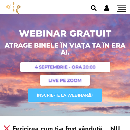
WEBINAR GRATUIT
ATRAGE BINELE ÎN VIAȚA TA ÎN ERA
AI.
4 SEPTEMBRIE - ORA 20:00
LIVE PE ZOOM
ÎNSCRIE-TE LA WEBINAR
Fericirea cum ți-a fost vândută… NU