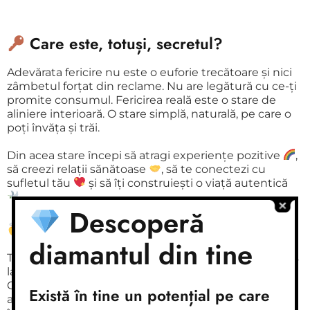
Care este, totuși, secretul?
Adevărata fericire nu este o euforie trecătoare și nici
zâmbetul forțat din reclame. Nu are legătură cu ce-ți
promite consumul. Fericirea reală este o stare de
aliniere interioară. O stare simplă, naturală, pe care o
poți învăța și trăi.
Din acea stare începi să atragi experiențe pozitive
,
să creezi relații sănătoase
, să te conectezi cu
sufletul tău
și să îți construiești o viață autentică
.
Descoperă
De ce nu o găsim?
diamantul din tine
Trăim în era AI și a informației nelimitate. Avem acces
la tot, dar suntem mai confuzi ca niciodată. Legea lui
Cialdini spune: când ai prea multă informație, nu mai
Există în tine un potențial pe care
aplici nimic. Și atunci apare iluzia: „Dacă știu,