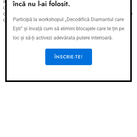
înseamnă că e suficient.” Dar adevărul este că
încă nu l-ai folosit.
cunoașterea fără acțiune nu schimbă viața. Lucrurile
complicate NU sunt pentru oameni. Simplitatea este
Participă la workshopul „Decodifică Diamantul care
cheia.
Ești” și învață cum să elimini blocajele care te țin pe
loc și să-ți activezi adevărata putere interioară.
ÎNSCRIE-TE LA CURS!
ÎNSCRIE-TE!
ÎNSCRIE-TE ACUM!
LOCURI LIMITATE!