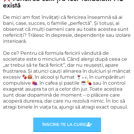
există
De mici am fost învățați că fericirea înseamnă să ai
bani, case, succes, o familie „perfectă”. Și totuși, ai
observat că mulți oameni care au toate acestea sunt
nefericiți? Trăiesc în depresie, dependențe sau izolare
interioară.
De ce? Pentru că formula fericirii vândută de
societate este o minciună. Când alergi după ceea ce
„ar trebui să te facă fericit”, dar nu reușești, apare
frustrarea. Și atunci cauți alinarea în dulciuri și mâncat
excesiv
, în alcool și fumat
, în cumpărături
compulsive
, în cafea și pastile
sau în control
exagerat asupra ta ori a celor din jur. Toate acestea
sunt doar dopamină de moment – o plăcere care
acoperă durerea, dar care nu rezolvă nimic. În loc să
atragi binele în viața ta, ajungi să atragi exact opusul.
ÎNSCRIE-TE LA CURS!