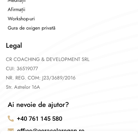
Meditații
Afirmații
Workshop-uri
Gura de oxigen privată
Legal
CR COACHING & DEVELOPMENT SRL
CUI: 36519077
NR. REG. COM: J23/3689/2016
Str. Astrelor 16A
Ai nevoie de ajutor?
+40 761 145 580
office@ceraselarogen.ro