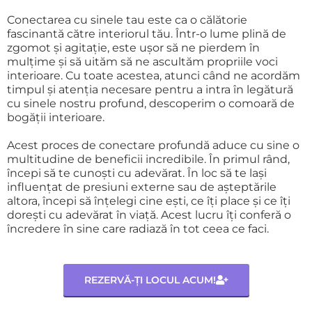
Conectarea cu sinele tau este ca o călătorie
fascinantă către interiorul tău. Într-o lume plină de
zgomot și agitație, este ușor să ne pierdem în
mulțime și să uităm să ne ascultăm propriile voci
interioare. Cu toate acestea, atunci când ne acordăm
timpul și atenția necesare pentru a intra în legătură
cu sinele nostru profund, descoperim o comoară de
bogății interioare.
Acest proces de conectare profundă aduce cu sine o
multitudine de beneficii incredibile. În primul rând,
începi să te cunoști cu adevărat. În loc să te lași
influențat de presiuni externe sau de așteptările
altora, începi să înțelegi cine ești, ce îți place și ce îți
dorești cu adevărat în viață. Acest lucru îți conferă o
încredere în sine care radiază în tot ceea ce faci.
REZERVĂ-ȚI LOCUL ACUM!