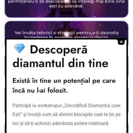
permițându-ți să descoperi și să înțelegi mai bine cine
ești cu adevărat.
Vei învăța tehnici și strategii pentru a-ți dezvolta
încrederea în propriile alegeri și decizii.
Descoperă
diamantul din tine
Vei înțelege cum să construiești și să menții relații
autentice și armonioase cu cei din jurul tău.
Există în tine un potențial pe care
încă nu l-ai folosit.
Vei descoperi cum să găsești liniște și echilibru într-o
lume agitată, învățând cum să gestionezi mai bine
stresul și anxietatea.
Participă la workshopul „Decodifică Diamantul care
Ești” și învață cum să elimini blocajele care te țin pe
loc și să-ți activezi adevărata putere interioară.
Vei descoperi modalități practice de a-ți clarifica