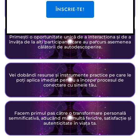
scopurile și direcția în viață, ajutându-te să trăiești mai
ÎNSCRIE-TE!
aliniat cu valorile tale.
Primești o oportunitate unică de a interacționa și de a
învăța de la alți participanți care au parcurs asemenea
călătorii de autodescoperire.
Vei dobândi resurse și instrumente practice pe care le
poți aplica imediat pentru a începe procesul de
conectare cu sinele tău.
Facem primul pas către o transformare personală
semnificativă, aducând mai multă fericire, satisfacție și
autenticitate în viața ta.