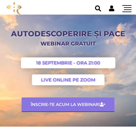
AUTODESCOPERIRE ȘI PACE
WEBINAR GRATUIT
18 SEPTEMBRIE - ORA 21:00
LIVE ONLINE PE ZOOM
ÎNSCRIE-TE ACUM LA WEBINAR!