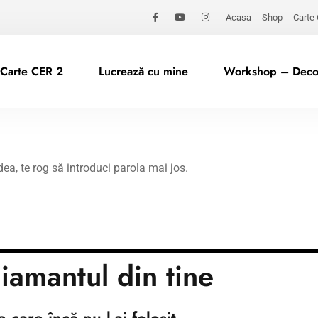
Acasa
Shop
Carte
Carte CER 2
Lucrează cu mine
Workshop – Decod
dea, te rog să introduci parola mai jos.
amantul din tine
 care încă nu l-ai folosit.