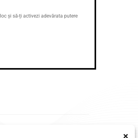
loc și să-ți activezi adevărata putere
Ai nevoie de ajutor?
+40 761 145 580
office@ceraselarogen.ro
ach Transformational. Powered by
AITEH