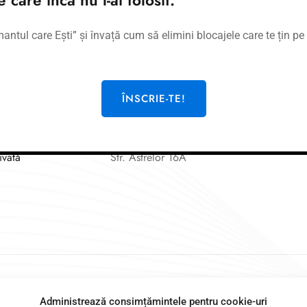
tul care Ești” și învață cum să elimini blocajele care te țin pe 
Legal
CR COACHING & DEVELOPMENT
SRL
ÎNSCRIE-TE!
CUI: 36519077
NR. REG. COM: J23/3689/2016
ivată
Str. Astrelor 16A
Cerasela Rogen – Co
Administrează consimțămintele pentru cookie-uri