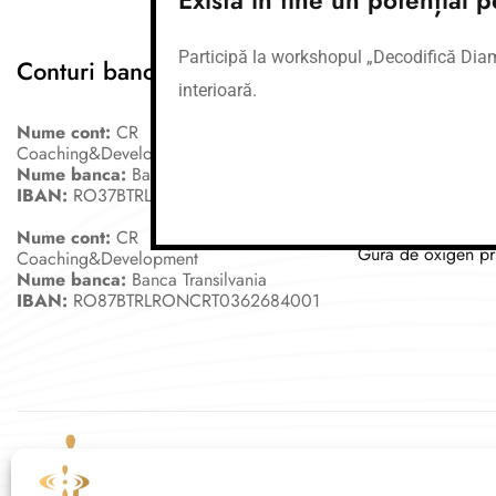
Participă la workshopul „Decodifică Diaman
Conturi bancare
Link-uri utile
interioară.
Cursuri
Nume cont:
CR
Coaching&Development
Meditații
Nume banca:
Banca Transilvania
Afirmații
IBAN:
RO37BTRLEURCRT0362684001
Workshop-uri
Nume cont:
CR
Gura de oxigen pr
Coaching&Development
Nume banca:
Banca Transilvania
IBAN:
RO87BTRLRONCRT0362684001