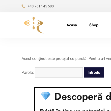
+40 761 145 580
Acasa
Shop
Acest conținut este protejat cu parolă. Pentru a-l ve
Parolă:
Descoperă di
Există în tine un potențial pe