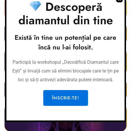
Descoperă
depășești convingerile limitative
diamantul din tine
scapi de traumele din trecut și îți vindeci rănile
Există în tine un potențial pe care
încă nu l-ai folosit.
descoperi care sunt pașii pe care trebuie să-i parcurgi
Participă la workshopul „Decodifică Diamantul care
către fericire
Ești” și învață cum să elimini blocajele care te țin pe
loc și să-ți activezi adevărata putere interioară.
afli cine ești cu adevărat și ce lucruri te fac fericit
ÎNSCRIE-TE!
descoperi cum să rămâi motivat pe tot parcursul
călătoriei tale