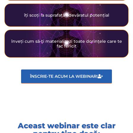
îți scoți la suprafață adevăratul potențial
înveți cum să-ți materializezi toate dorințele care te
fac fericit
ÎNSCRIE-TE ACUM LA WEBINAR!
Aceast webinar este clar