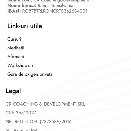
Nume banca:
Banca Transilvania
IBAN:
RO87BTRLRONCRT0362684001
Link-uri utile
Cursuri
Meditații
Afirmații
Workshop-uri
Gura de oxigen privată
Legal
CR COACHING & DEVELOPMENT SRL
CUI: 36519077
NR. REG. COM: J23/3689/2016
Str. Astrelor 16A