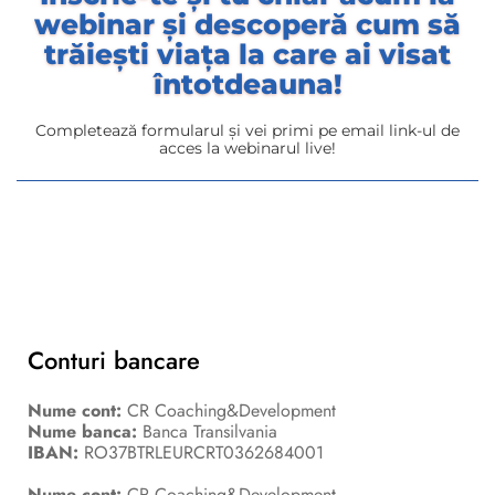
webinar și descoperă cum să
trăiești viața la care ai visat
întotdeauna!
Completează formularul și vei primi pe email link-ul de
acces la webinarul live!
Conturi bancare
Nume cont:
CR Coaching&Development
Nume banca:
Banca Transilvania
IBAN:
RO37BTRLEURCRT0362684001
Nume cont:
CR Coaching&Development