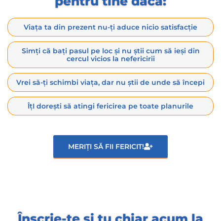
pentru tine dacă:
Viața ta din prezent nu-ți aduce nicio satisfacție
Simți că bați pasul pe loc și nu știi cum să ieși din
cercul vicios la nefericirii
Vrei să-ți schimbi viața, dar nu știi de unde să începi
ÎțI dorești să atingi fericirea pe toate planurile
MERIȚI SĂ FII FERICIT!
Înscrie-te și tu chiar acum la