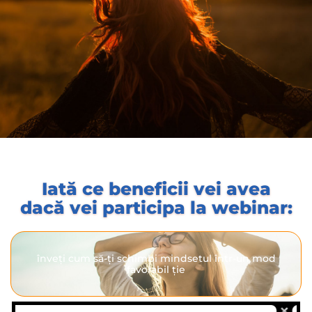
Iată ce beneficii vei avea
dacă vei participa la webinar:
înveți cum să-ți schimbi mindsetul într-un mod
favorabil ție