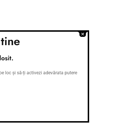
tine
osit.
e loc și să-ți activezi adevărata putere