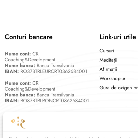
Conturi bancare
Link-uri utile
Cursuri
Nume cont:
CR
Coaching&Development
Meditații
Nume banca:
Banca Transilvania
Afirmații
IBAN:
RO37BTRLEURCRT0362684001
Workshop-uri
Nume cont:
CR
Gura de oxigen pr
Coaching&Development
Nume banca:
Banca Transilvania
IBAN:
RO87BTRLRONCRT0362684001