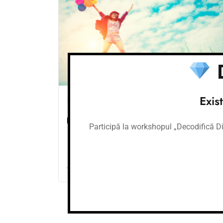
D
Exis
CURSURI
Pachet 2 cursuri – ofertă specială
Participă la workshopul „Decodifică Dia
BY - Cerasela Rogen
0.0
(0)
1,200.00
le