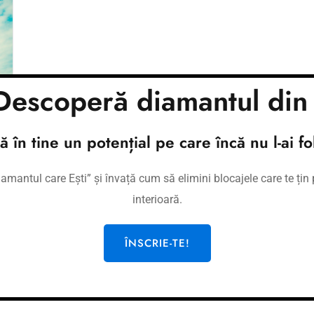
escoperă diamantul din 
tă în tine un potențial pe care încă nu l-ai fol
mantul care Ești” și învață cum să elimini blocajele care te țin p
interioară.
i
ÎNSCRIE-TE!