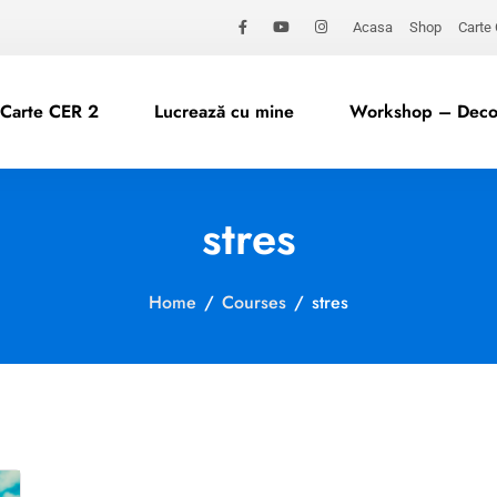
Acasa
Shop
Carte
Carte CER 2
Lucrează cu mine
Workshop – Decod
stres
Home
/
Courses
/
stres