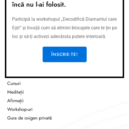
încă nu l-ai folosit.
Conturi bancare
Participă la workshopul „Decodifică Diamantul care
Nume cont:
CR Coaching&Development
Nume banca:
Banca Transilvania
Ești” și învață cum să elimini blocajele care te țin pe
IBAN:
RO37BTRLEURCRT0362684001
loc și să-ți activezi adevărata putere interioară.
Nume cont:
CR Coaching&Development
Nume banca:
Banca Transilvania
ÎNSCRIE-TE!
IBAN:
RO87BTRLRONCRT0362684001
Link-uri utile
Cursuri
Meditații
Afirmații
Workshop-uri
Gura de oxigen privată