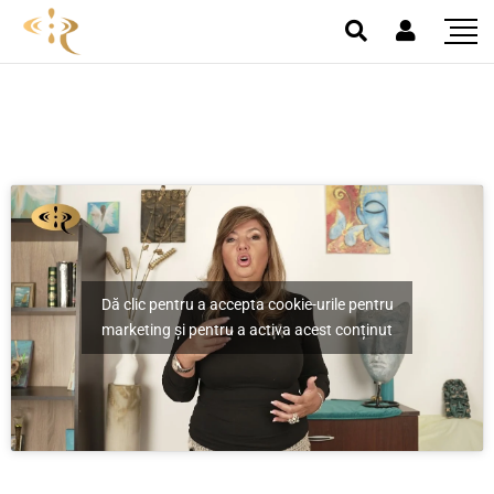
Exercitiu – Fiecare
sarcină pe care o
desfășori trebuie
conectată cu o
Dă clic pentru a accepta cookie-urile pentru
emoție pozitivă
marketing și pentru a activa acest conținut
Home
/
Exercitiu – Fiecare sarcină pe care o desfășori trebuie
conectată cu o emoție pozitivă