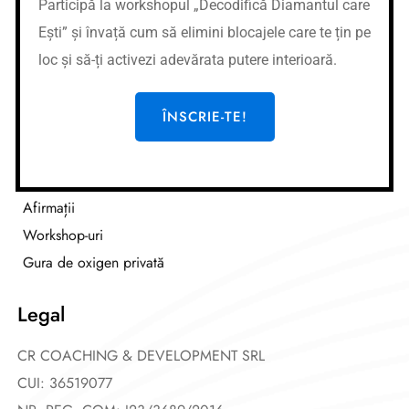
Participă la workshopul „Decodifică Diamantul care
Nume cont:
CR Coaching&Development
Ești” și învață cum să elimini blocajele care te țin pe
Nume banca:
Banca Transilvania
loc și să-ți activezi adevărata putere interioară.
IBAN:
RO87BTRLRONCRT0362684001
Link-uri utile
ÎNSCRIE-TE!
Cursuri
Meditații
Afirmații
Workshop-uri
Gura de oxigen privată
Legal
CR COACHING & DEVELOPMENT SRL
CUI: 36519077