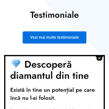
Testimoniale
Vezi mai multe testimoniale
Descoperă
diamantul din tine
Conturi bancare
Există în tine un potențial pe care
încă nu l-ai folosit.
Nume cont:
CR Coaching&Development
Nume banca:
Banca Transilvania
IBAN:
RO37BTRLEURCRT0362684001