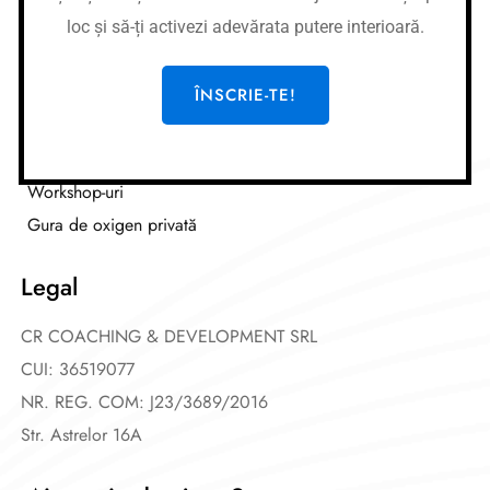
loc și să-ți activezi adevărata putere interioară.
Link-uri utile
Cursuri
ÎNSCRIE-TE!
Meditații
Afirmații
Workshop-uri
Gura de oxigen privată
Legal
CR COACHING & DEVELOPMENT SRL
CUI: 36519077
NR. REG. COM: J23/3689/2016
Str. Astrelor 16A