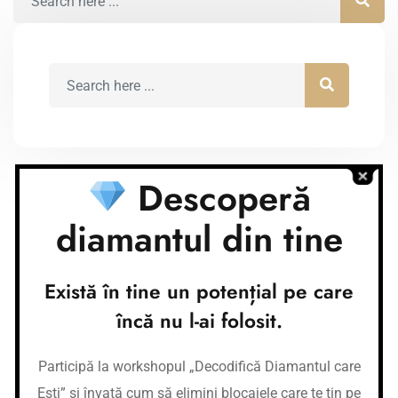
Descoperă
diamantul din tine
Conturi bancare
Nume cont:
Există în tine un potențial pe care
CR Coaching&Development
Nume banca:
Banca Transilvania
încă nu l-ai folosit.
IBAN:
RO37BTRLEURCRT0362684001
Nume cont:
CR Coaching&Development
Participă la workshopul „Decodifică Diamantul care
Nume banca:
Banca Transilvania
IBAN:
RO87BTRLRONCRT0362684001
Ești” și învață cum să elimini blocajele care te țin pe